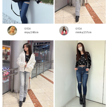
GYDA
GYDA
miyu/160cm
rimika/157cm