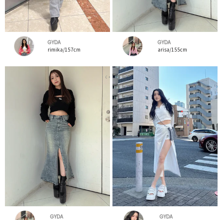
GYDA
GYDA
rimika/157cm
arisa/155cm
GYDA
GYDA