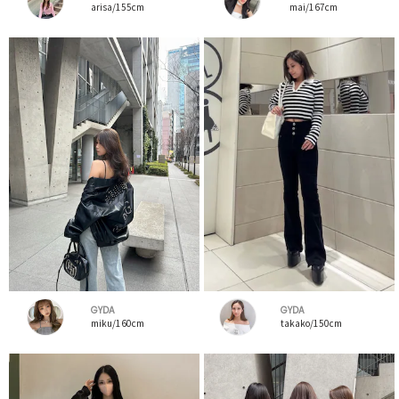
arisa/155cm
mai/167cm
GYDA
GYDA
miku/160cm
takako/150cm