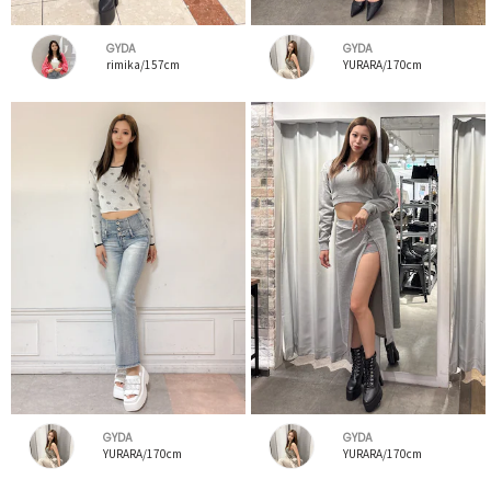
GYDA
GYDA
rimika/157cm
YURARA/170cm
GYDA
GYDA
YURARA/170cm
YURARA/170cm