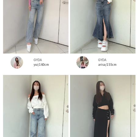
GYDA
GYDA
yui/160cm
arisa/155cm