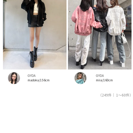
GYDA
GYDA
madoka/156cm
miia/160cm
（249件｜ 1～60件）
1
2
3
4
5
人気ブランドの公式レディースファッション通販サイトRUNWAY channel【ランウェイチャンネ
ル】はジェイダ（GYDA）のスタッフコーデを紹介。新着、人気のアイテムを着こなすためのア