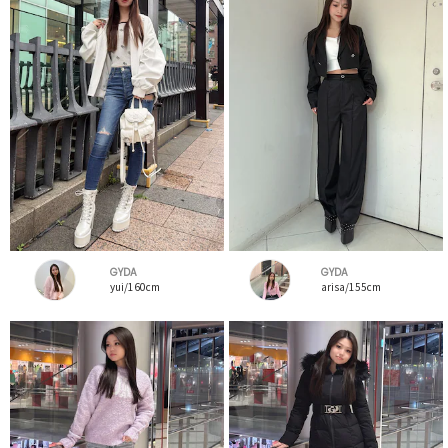
GYDA
GYDA
yui/160cm
arisa/155cm