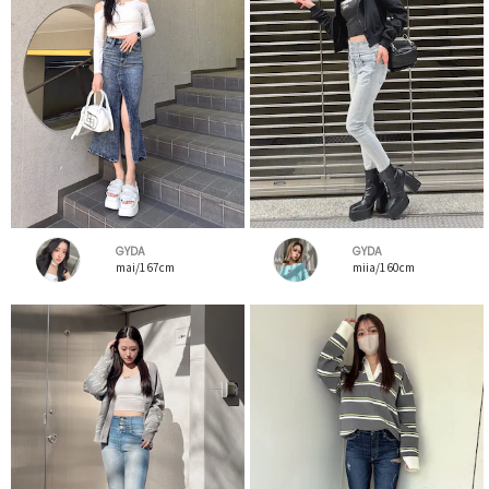
GYDA
GYDA
mai/167cm
miia/160cm