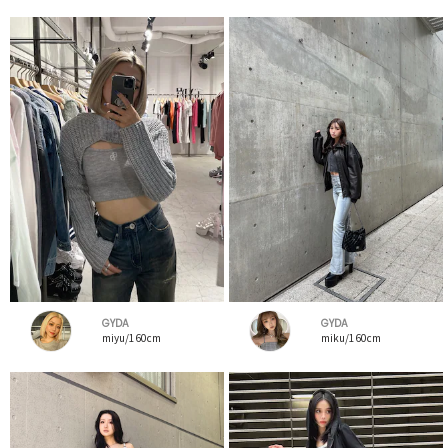
GYDA
GYDA
miyu/160cm
miku/160cm