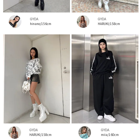
GYDA
GYDA
hinano/156cm
HARUKI/158cm
GYDA
GYDA
HARUKI/158cm
miia/160cm