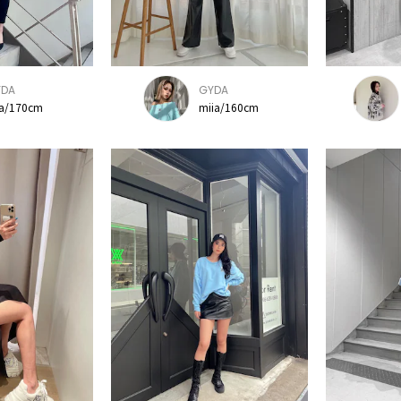
YDA
GYDA
na/170cm
miia/160cm