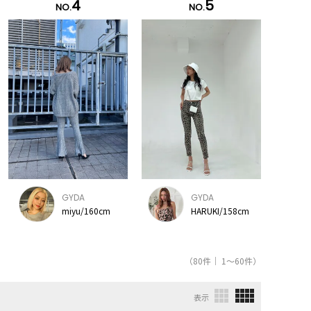
4
5
NO.
NO.
GYDA
GYDA
miyu/160cm
HARUKI/158cm
（80件｜ 1～60件）
表示