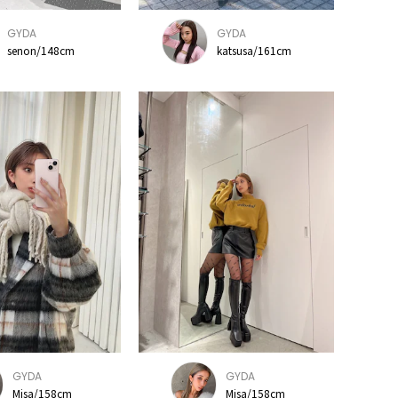
GYDA
GYDA
senon/148cm
katsusa/161cm
GYDA
GYDA
Misa/158cm
Misa/158cm