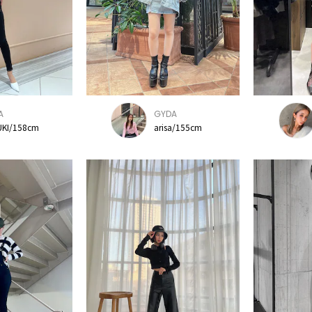
A
GYDA
KI/158cm
arisa/155cm