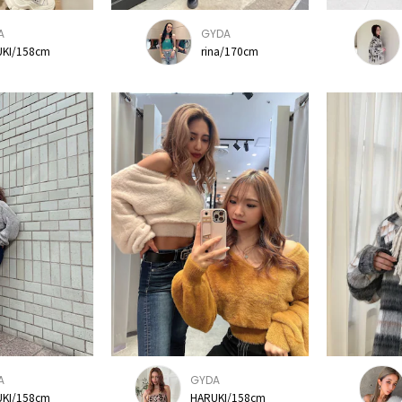
A
GYDA
KI/158cm
rina/170cm
A
GYDA
KI/158cm
HARUKI/158cm