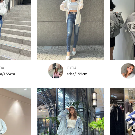
DA
GYDA
sa/155cm
arisa/155cm