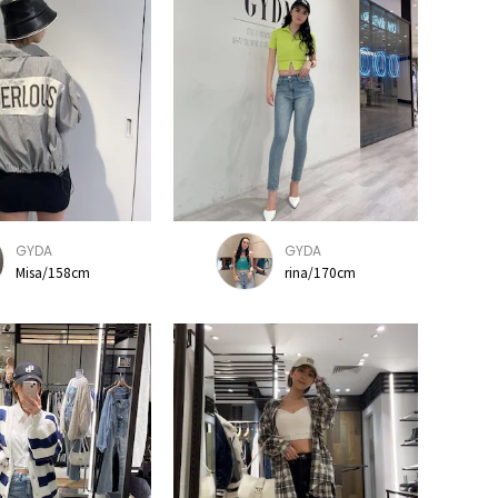
GYDA
GYDA
Misa/158cm
rina/170cm