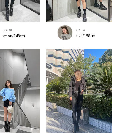
GYDA
GYDA
senon/148cm
aika/158cm