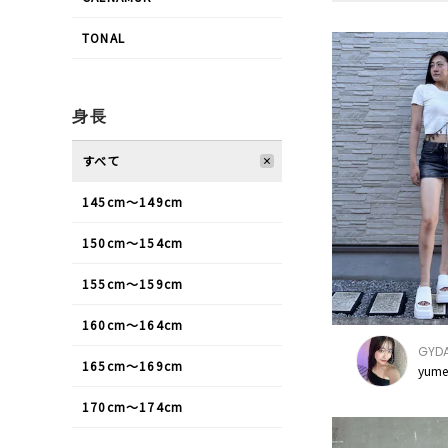
TONAL
身長
すべて
145cm〜149cm
150cm〜154cm
155cm〜159cm
160cm〜164cm
GYD
165cm〜169cm
yume
170cm〜174cm