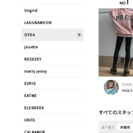
1
NO.
Ungrid
LAGUNAMOON
GYDA
jouetie
RESEXXY
merry jenny
EVRIS
GYDA
miia/
EATME
ELENDEEK
すべてのスタッ
UN3D.
並べ替え
新着順
CALNAMUR