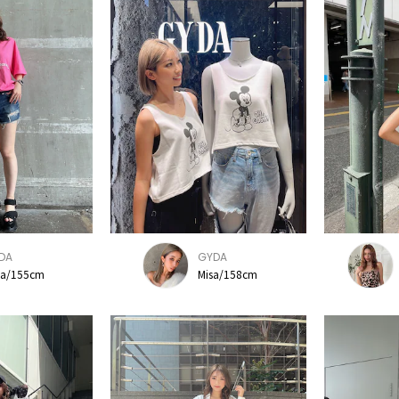
DA
GYDA
sa/155cm
Misa/158cm