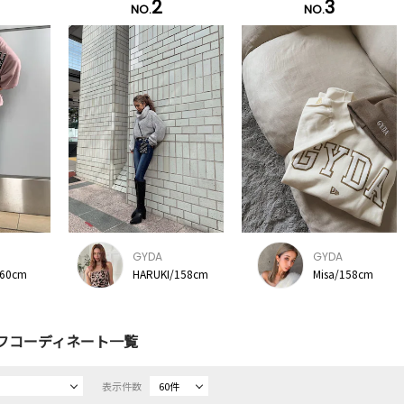
2
3
NO.
NO.
GYDA
GYDA
160cm
HARUKI/158cm
Misa/158cm
フコーディネート一覧
表示件数
60件