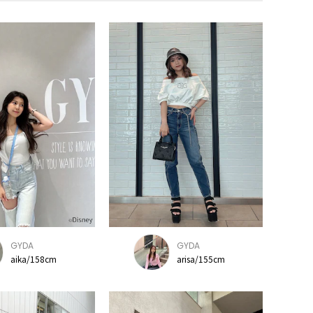
GYDA
GYDA
aika/158cm
arisa/155cm