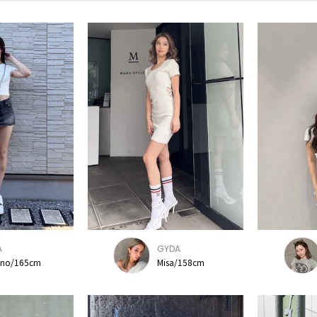
A
GYDA
no/165cm
Misa/158cm