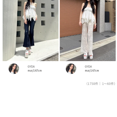
GYDA
GYDA
mai/167cm
mai/167cm
（1758件｜ 1～60件）
1
2
3
4
5
人気ブランドの公式レディースファッション通販サイトRUNWAY channel【ランウェイチャンネ
ル】はジェイダ（GYDA）のスタッフコーデを紹介。新着、人気のアイテムを着こなすためのア