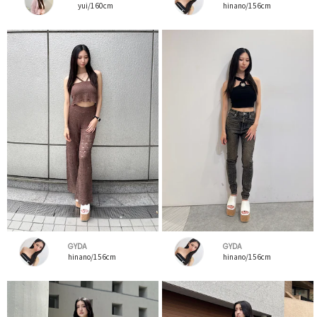
yui/160cm
hinano/156cm
GYDA
GYDA
hinano/156cm
hinano/156cm