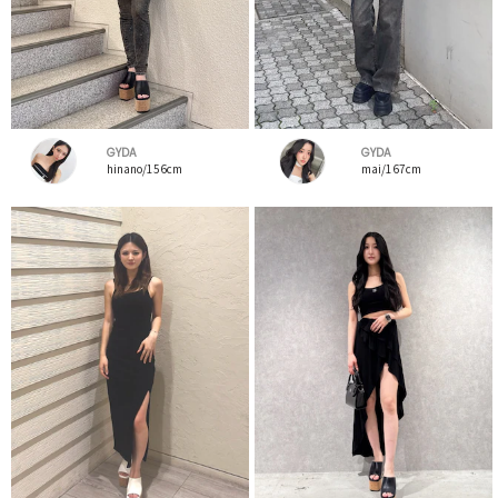
GYDA
GYDA
hinano/156cm
mai/167cm