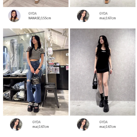
GYDA
GYDA
NANASE/155cm
mai/167cm
GYDA
GYDA
mai/167cm
mai/167cm