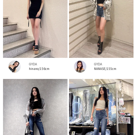
GYDA
GYDA
hinano/156cm
NANASE/155cm