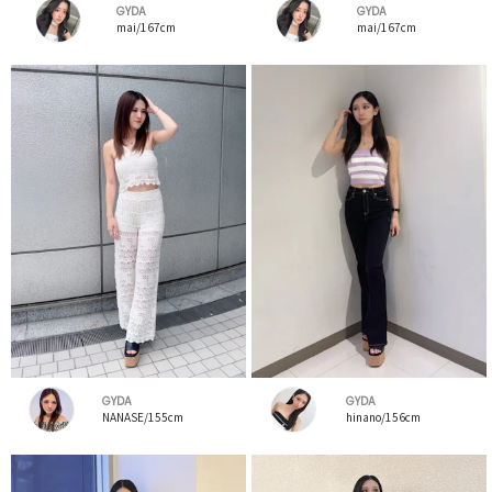
GYDA
GYDA
mai/167cm
mai/167cm
GYDA
GYDA
NANASE/155cm
hinano/156cm