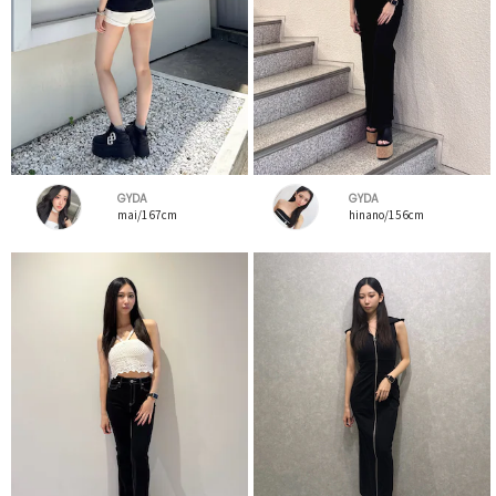
GYDA
GYDA
mai/167cm
hinano/156cm