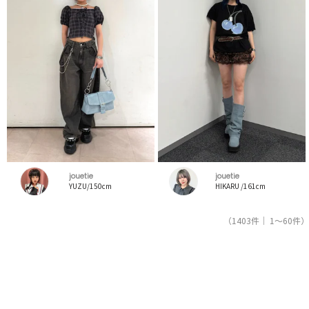
jouetie
jouetie
YUZU/150cm
HIKARU /161cm
（1403件｜ 1～60件）
1
2
3
4
5
人気ブランドの公式レディースファッション通販サイトRUNWAY channel【ランウェイチャンネ
ル】はジュエティ（jouetie）のスタッフコーデを紹介。新着、人気のアイテムを着こなすため