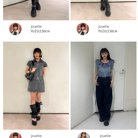
jouetie
jouetie
YUZU/150cm
YUZU/150cm
jouetie
jouetie