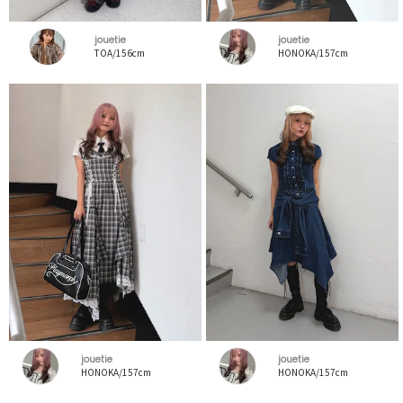
jouetie
jouetie
TOA/156cm
HONOKA/157cm
jouetie
jouetie
HONOKA/157cm
HONOKA/157cm