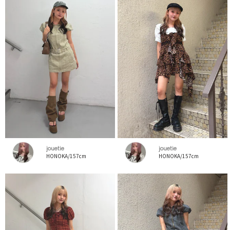
jouetie
jouetie
HONOKA/157cm
HONOKA/157cm