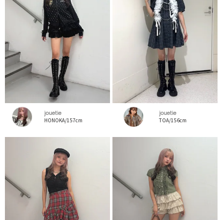
jouetie
jouetie
HONOKA/157cm
TOA/156cm