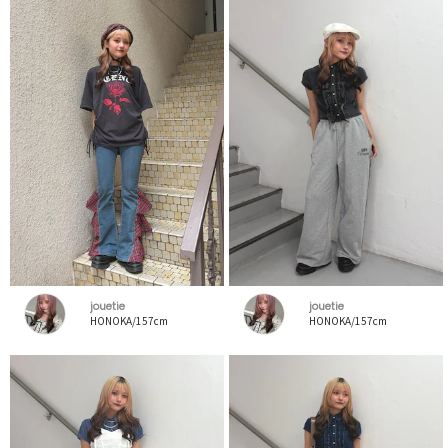
jouetie
jouetie
HONOKA/157cm
HONOKA/157cm