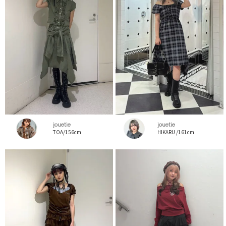
jouetie
jouetie
TOA/156cm
HIKARU /161cm