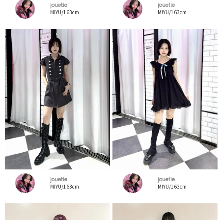
jouetie
jouetie
MIYU/163cm
MIYU/163cm
jouetie
jouetie
MIYU/163cm
MIYU/163cm