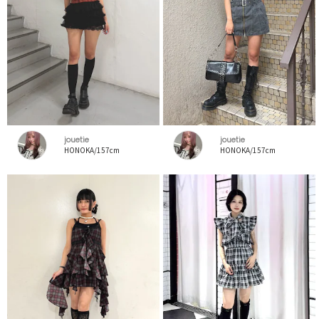
jouetie
jouetie
HONOKA/157cm
HONOKA/157cm