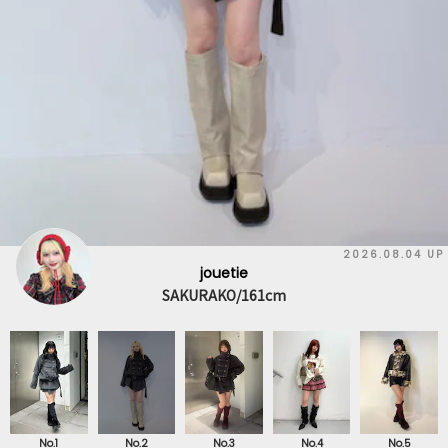
2026.08.04 UP
jouetie
SAKURAKO/161cm
No.1
No.2
No.3
No.4
No.5