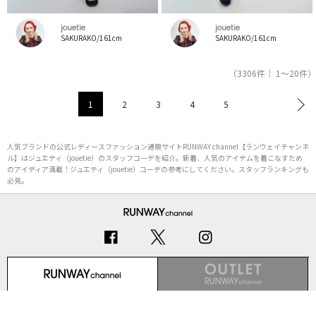
jouetie
jouetie
SAKURAKO/161cm
SAKURAKO/161cm
（3306件｜ 1～20件）
1
2
3
4
5
人気ブランドの公式レディースファッション通販サイトRUNWAY channel【ランウェイチャンネ
ル】はジュエティ（jouetie）のスタッフコーデを紹介。新着、人気のアイテムを着こなすため
のアイディア満載！ジュエティ（jouetie）コーデの参考にしてください。スタッフランキングも
必見。