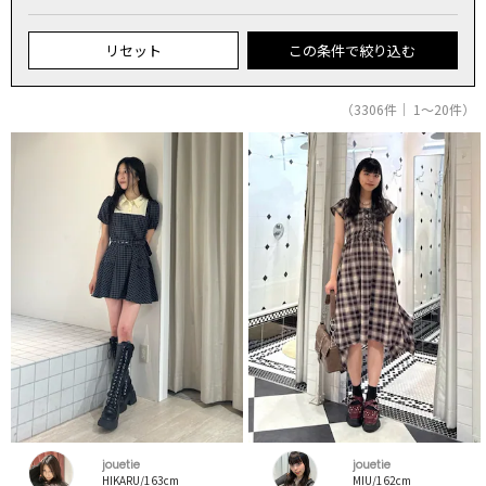
リセット
この条件で絞り込む
（3306件｜ 1～20件）
jouetie
jouetie
HIKARU/163cm
MIU/162cm