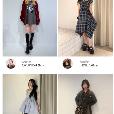
jouetie
jouetie
SAKURAKO/161cm
HIKARU/163cm