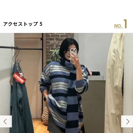
2
アクセストップ 5
NO.