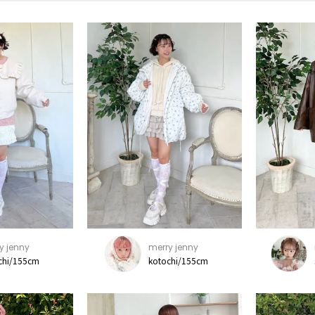
y jenny
merry jenny
chi/155cm
kotochi/155cm