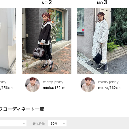
2
3
NO.
NO.
enny
merry jenny
merry jenny
/156cm
mioka/162cm
mioka/162cm
フコーディネート一覧
表示件数
60件