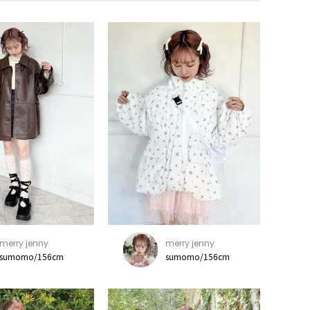
merry jenny
merry jenny
sumomo/156cm
sumomo/156cm