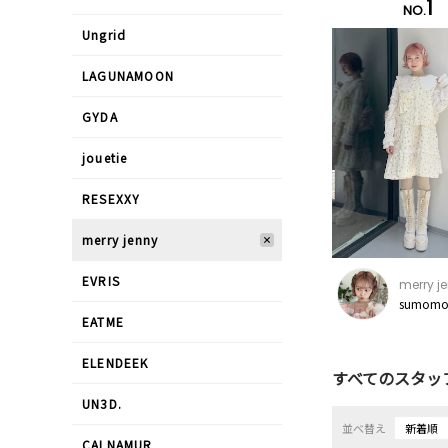
1
NO.
Ungrid
LAGUNAMOON
GYDA
jouetie
RESEXXY
merry jenny
EVRIS
merry j
sumomo
EATME
ELENDEEK
すべてのスタッ
UN3D.
並べ替え
新着順
CALNAMUR