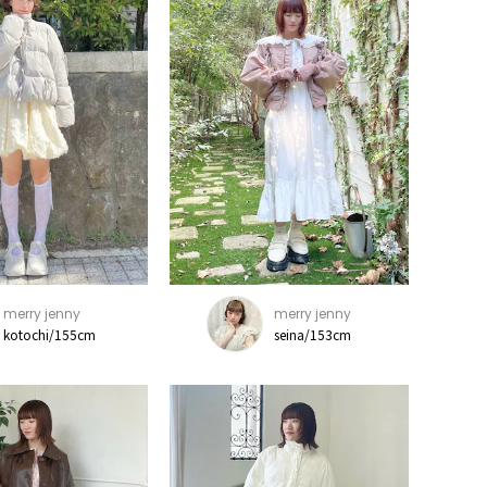
merry jenny
merry jenny
kotochi/155cm
seina/153cm