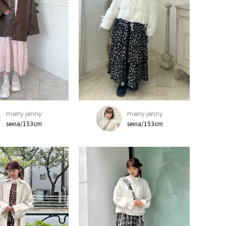
merry jenny
merry jenny
seina/153cm
seina/153cm