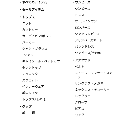
すべてのアイテム
ワンピース
ワンピース
セールアイテム
ドレス
トップス
オールインワン
ニット
ロンパース
カットソー
シャツワンピース
カーディガン/ボレロ
ジャンパースカート
パーカー
パンツドレス
シャツ・ブラウス
ワンピース/その他
Tシャツ
アクセサリー
キャミソール・ベアトップ
ベルト
タンクトップ
ストール・マフラー・スカ
チュニック
ーフ
スウェット
サングラス・メガネ
インナーウェア
ネックレス・チョーカー
ポロシャツ
レッグウェア
トップス/その他
グローブ
グッズ
ピアス
ポーチ類
リング