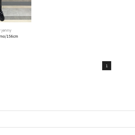
 jenny
mo/156cm
1