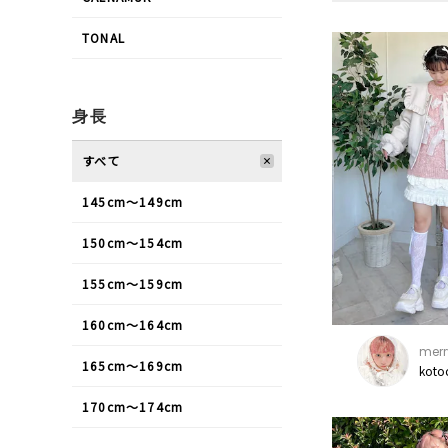
TONAL
身長
すべて
145cm〜149cm
150cm〜154cm
155cm〜159cm
160cm〜164cm
merr
165cm〜169cm
koto
170cm〜174cm