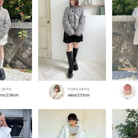
 jenny
merry jenny
mo/156cm
seina/153cm