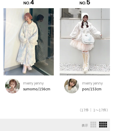
4
5
NO.
NO.
merry jenny
merry jenny
sumomo/156cm
pon/153cm
（17件｜ 1～17件）
表示