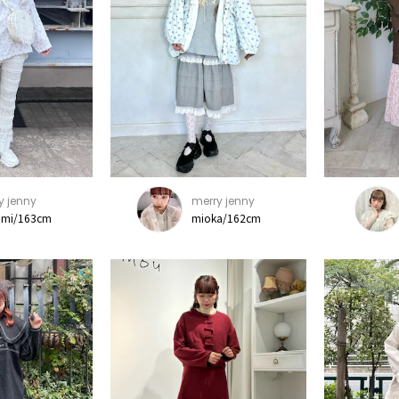
y jenny
merry jenny
mi/163cm
mioka/162cm