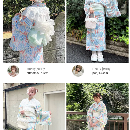
merry jenny
merry jenny
sumomo/156cm
pon/153cm