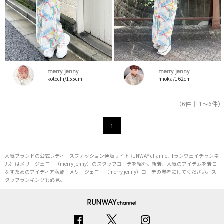
merry jenny
merry jenny
kotochi/155cm
mioka/162cm
（6件｜ 1～6件）
1
人気ブランドの公式レディースファッション通販サイトRUNWAY channel【ランウェイチャンネ
ル】はメリージェニー（merry jenny）のスタッフコーデを紹介。新着、人気のアイテムを着こ
なすためのアイディア満載！メリージェニー（merry jenny）コーデの参考にしてください。ス
タッフランキングも必見。