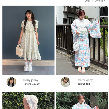
（6件｜ 1～6件）
merry jenny
merry jenny
kanako/161cm
pon/153cm