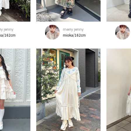
ry jenny
merry jenny
ka/162cm
mioka/162cm