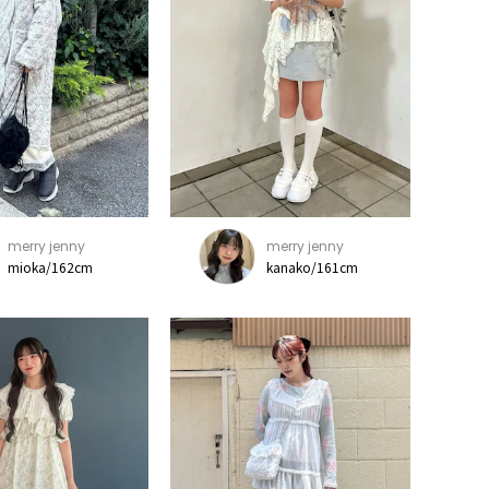
merry jenny
merry jenny
mioka/162cm
kanako/161cm