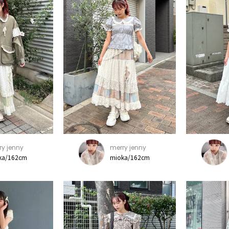
ry jenny
merry jenny
ka/162cm
mioka/162cm