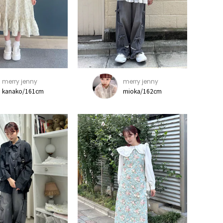
merry jenny
merry jenny
kanako/161cm
mioka/162cm