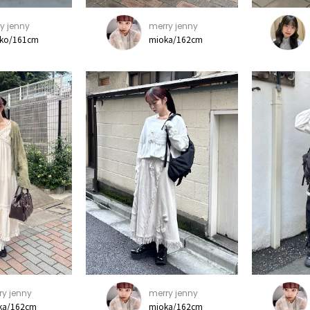
y jenny
merry jenny
ko/161cm
mioka/162cm
ry jenny
merry jenny
ka/162cm
mioka/162cm