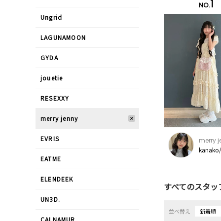
1
NO.
Ungrid
LAGUNAMOON
GYDA
jouetie
RESEXXY
merry jenny
EVRIS
merry 
kanako
EATME
ELENDEEK
すべてのスタッ
UN3D.
並べ替え
新着順
CALNAMUR