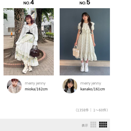
4
5
NO.
NO.
merry jenny
merry jenny
mioka/162cm
kanako/161cm
（1358件｜ 1～60件）
表示