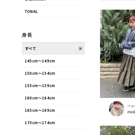
TONAL
身長
すべて
145cm〜149cm
150cm〜154cm
155cm〜159cm
160cm〜164cm
mer
165cm〜169cm
mio
170cm〜174cm