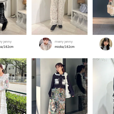
ry jenny
merry jenny
ka/162cm
mioka/162cm