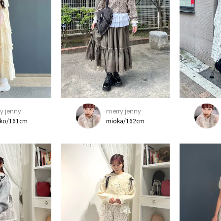
y jenny
merry jenny
ko/161cm
mioka/162cm