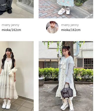
merry jenny
merry jenny
mioka/162cm
mioka/162cm