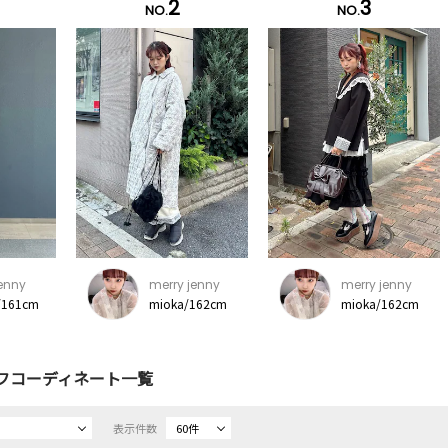
2
3
NO.
NO.
jenny
merry jenny
merry jenny
/161cm
mioka/162cm
mioka/162cm
フコーディネート一覧
表示件数
60件