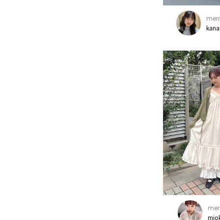
merr
kana
mer
mio