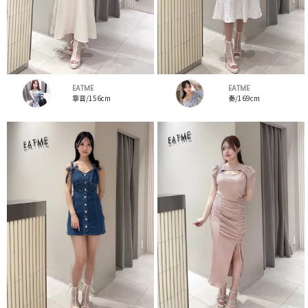
EATME
EATME
寧音/156cm
奏/169cm