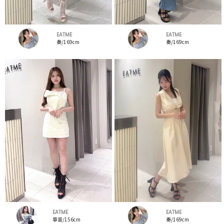
EATME
EATME
奏/169cm
奏/169cm
EATME
EATME
寧音/156cm
奏/169cm