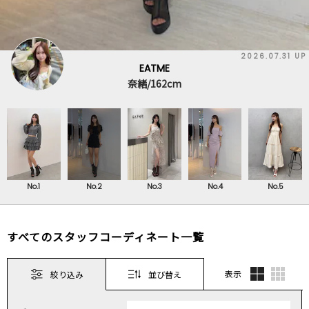
2026.07.31 UP
EATME
奈緒/162cm
No.1
No.2
No.3
No.4
No.5
すべてのスタッフコーディネート一覧
表示
絞り込み
並び替え