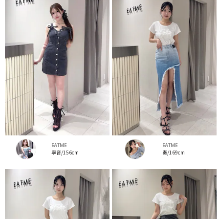
EATME
EATME
寧音/156cm
奏/169cm