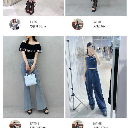
EATME
EATME
寧音/156cm
LAM/162cm
EATME
EATME
LAM/162cm
LAM/162cm