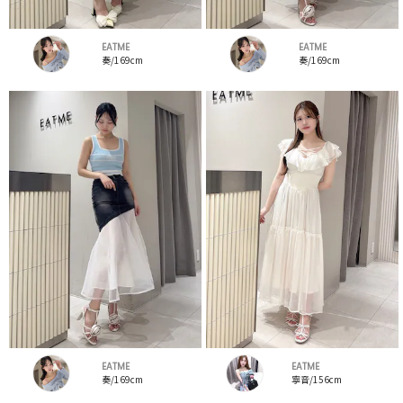
EATME
EATME
奏/169cm
奏/169cm
EATME
EATME
奏/169cm
寧音/156cm