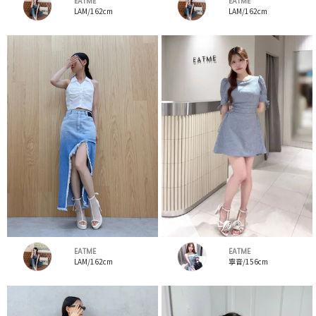
EATME
EATME
LAM/162cm
LAM/162cm
EATME
EATME
LAM/162cm
寧音/156cm