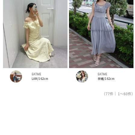
EATME
EATME
LAM/162cm
奈緒/162cm
（77件｜ 1～60件）
1
2
人気ブランドの公式レディースファッション通販サイトRUNWAY channel【ランウェイチャンネ
ル】はイートミー（EATME）のスタッフコーデを紹介。新着、人気のアイテムを着こなすため
のアイディア満載！イートミー（EATME）コーデの参考にしてください。スタッフランキング