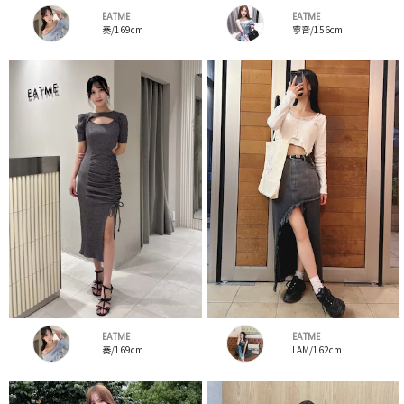
EATME
EATME
奏/169cm
寧音/156cm
EATME
EATME
奏/169cm
LAM/162cm