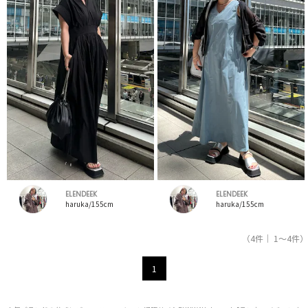
ELENDEEK
ELENDEEK
haruka/155cm
haruka/155cm
（4件｜ 1～4件）
1