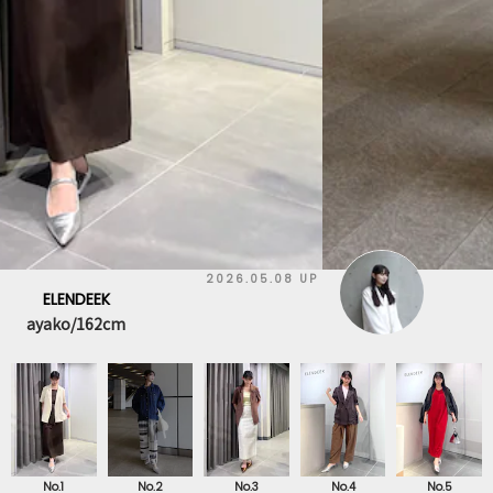
2026.03.12 UP
ELENDEEK
ayako/162cm
No.1
No.2
No.3
No.4
No.5