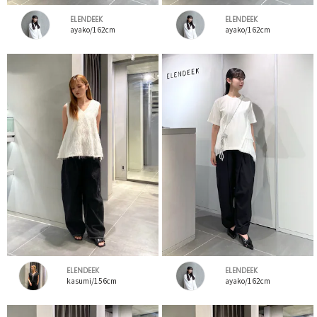
ELENDEEK
ELENDEEK
ayako/162cm
ayako/162cm
ELENDEEK
ELENDEEK
kasumi/156cm
ayako/162cm