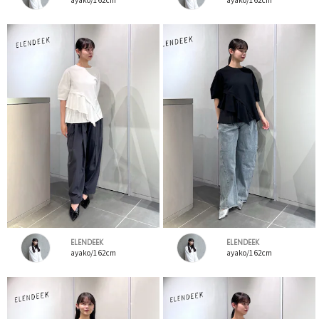
ELENDEEK
ELENDEEK
ayako/162cm
ayako/162cm