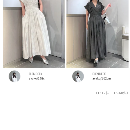
ELENDEEK
ELENDEEK
ayako/162cm
ayako/162cm
（1612件｜ 1～60件）
1
2
3
4
5
人気ブランドの公式レディースファッション通販サイトRUNWAY channel【ランウェイチャンネ
ル】はエレンディーク（ELENDEEK）のスタッフコーデを紹介。新着、人気のアイテムを着こな