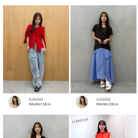
ELENDEEK
ELENDEEK
MALINA/158cm
MALINA/158cm