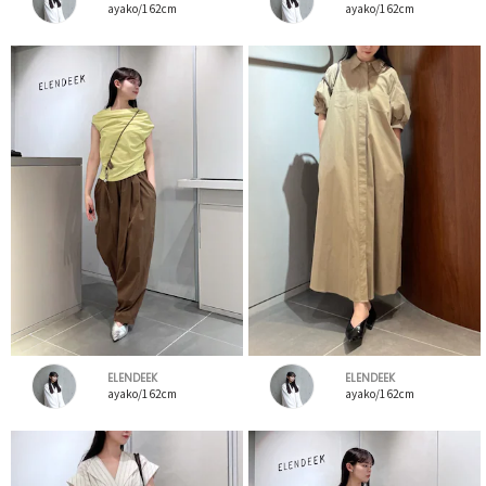
ayako/162cm
ayako/162cm
ELENDEEK
ELENDEEK
ayako/162cm
ayako/162cm