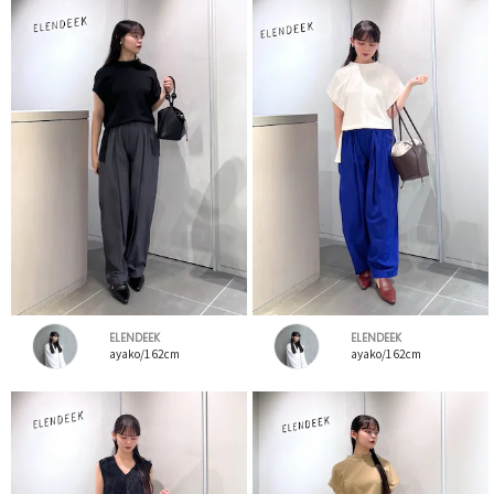
ELENDEEK
ELENDEEK
ayako/162cm
ayako/162cm