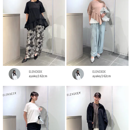
ELENDEEK
ELENDEEK
ayako/162cm
ayako/162cm