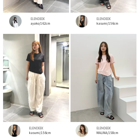
ELENDEEK
ELENDEEK
ayako/162cm
kasumi/156cm
ELENDEEK
ELENDEEK
kasumi/156cm
MALINA/158cm