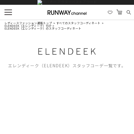
レディースファッション通販トップ
すべてのスタッフコーディネート
ELENDEEK（エレンディーク）TOP
ELENDEEK（エレンディーク）のスタッフコーディネート
エレンディーク（ELENDEEK）スタッフコーデ一覧です。