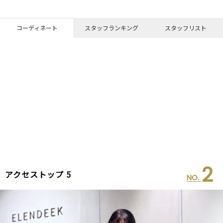
コーディネート
スタッフランキング
スタッフリスト
2
アクセストップ 5
NO.