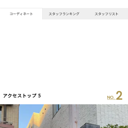
コーディネート
スタッフランキング
スタッフリスト
2
アクセストップ 5
NO.