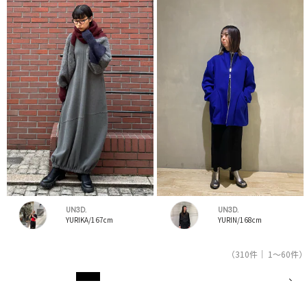
UN3D.
UN3D.
YURIKA/167cm
YURIN/168cm
（310件｜ 1～60件）
1
2
3
4
5