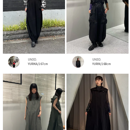
UN3D.
UN3D.
YURIKA/167cm
YURIN/168cm