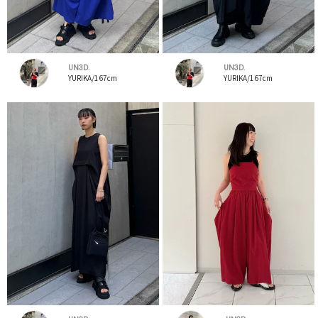
UN3D.
UN3D.
YURIKA/167cm
YURIKA/167cm