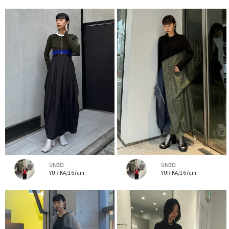
UN3D.
UN3D.
YURIKA/167cm
YURIKA/167cm