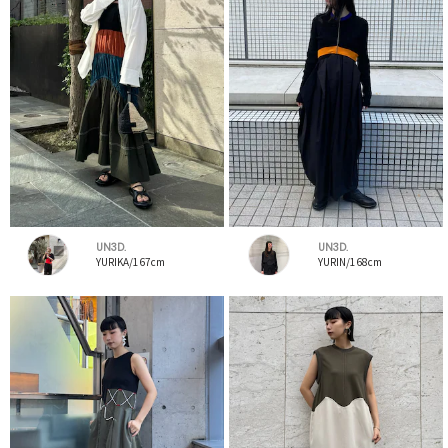
UN3D.
UN3D.
YURIKA/167cm
YURIN/168cm