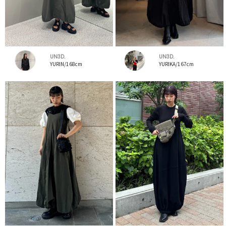
UN3D.
UN3D.
YURIN/168cm
YURIKA/167cm