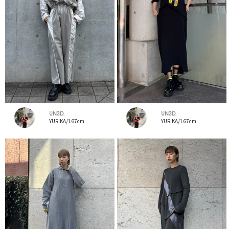
UN3D.
UN3D.
YURIKA/167cm
YURIKA/167cm