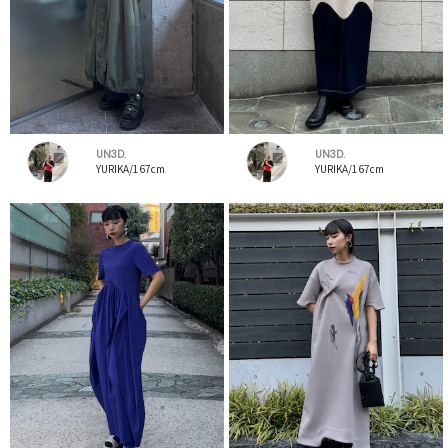
UN3D.
UN3D.
YURIKA/167cm
YURIKA/167cm