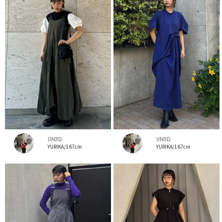
UN3D.
UN3D.
YURIKA/167cm
YURIKA/167cm