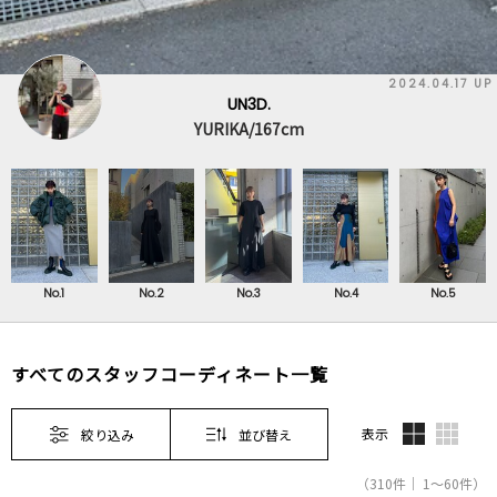
2024.04.17 UP
UN3D.
YURIKA/167cm
No.1
No.2
No.3
No.4
No.5
すべてのスタッフコーディネート一覧
表示
絞り込み
並び替え
（310件｜ 1～60件）