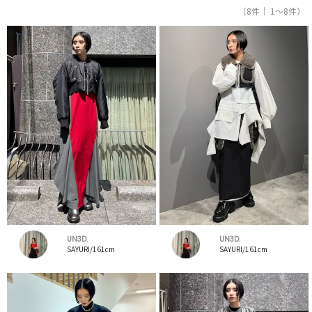
（8件｜ 1～8件）
UN3D.
UN3D.
SAYURI/161cm
SAYURI/161cm