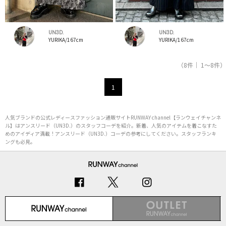
UN3D.
UN3D.
YURIKA/167cm
YURIKA/167cm
（8件｜ 1～8件）
1
人気ブランドの公式レディースファッション通販サイトRUNWAY channel【ランウェイチャンネ
ル】はアンスリード（UN3D.）のスタッフコーデを紹介。新着、人気のアイテムを着こなすた
めのアイディア満載！アンスリード（UN3D.）コーデの参考にしてください。スタッフランキ
ングも必見。