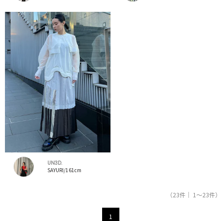
UN3D.
SAYURI/161cm
（23件｜ 1～23件）
1