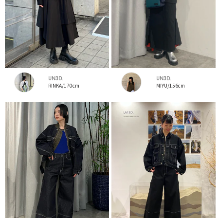
UN3D.
UN3D.
RINKA/170cm
MIYU/156cm