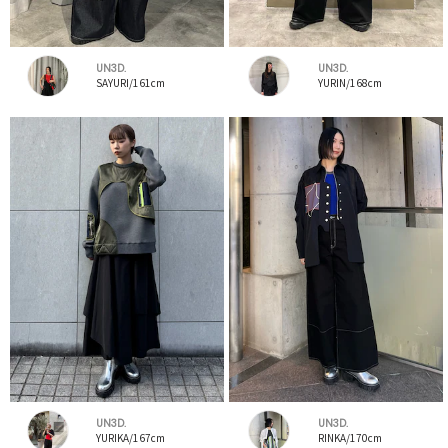
UN3D.
UN3D.
SAYURI/161cm
YURIN/168cm
UN3D.
UN3D.
YURIKA/167cm
RINKA/170cm