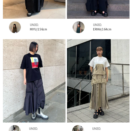
UN3D.
UN3D.
MIYU/156cm
ERIKA/164cm
UN3D.
UN3D.