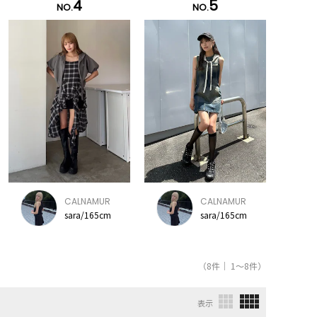
4
5
NO.
NO.
CALNAMUR
CALNAMUR
sara/165cm
sara/165cm
（8件｜ 1～8件）
表示