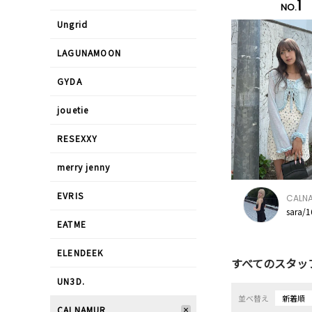
1
NO.
Ungrid
LAGUNAMOON
GYDA
jouetie
RESEXXY
merry jenny
EVRIS
CALN
sara/
EATME
ELENDEEK
すべてのスタッ
UN3D.
並べ替え
新着順
CALNAMUR