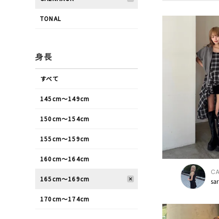
TONAL
身長
すべて
145cm〜149cm
150cm〜154cm
155cm〜159cm
160cm〜164cm
CA
165cm〜169cm
sa
170cm〜174cm