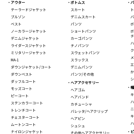
アウター
ボトムス
バ
テーラードジャケット
スカート
ト
ブルゾン
デニムスカート
バ
ベスト
パンツ
ボ
ノーカラージャケット
ショートパンツ
ボ
チ
デニムジャケット
カーゴパンツ
ハ
ライダースジャケット
チノパンツ
ク
ミリタリージャケット
スウェットパンツ
メ
MA-1
スラックス
エ
ダウンジャケット/コート
デニムパンツ
か
ダウンベスト
パンツ/その他
シ
ダッフルコート
ヘアアクセサリー
帽
モッズコート
ヘアゴム
キ
ピーコート
ヘアバンド
ハ
ステンカラーコート
カチューシャ
ニ
トレンチコート
バレッタ/ヘアクリップ
キ
チェスターコート
ヘアピン
ハ
ムートンコート
シュシュ
ナイロンジャケット
ビ
その他ヘアアクセサリー