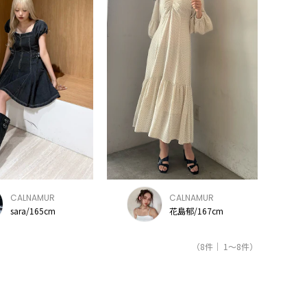
CALNAMUR
CALNAMUR
sara/165cm
花島郁/167cm
（8件｜ 1～8件）