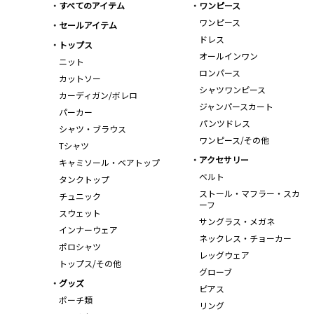
すべてのアイテム
ワンピース
ワンピース
セールアイテム
ドレス
トップス
オールインワン
ニット
ロンパース
カットソー
シャツワンピース
カーディガン/ボレロ
ジャンパースカート
パーカー
パンツドレス
シャツ・ブラウス
ワンピース/その他
Tシャツ
アクセサリー
キャミソール・ベアトップ
ベルト
タンクトップ
ストール・マフラー・スカ
チュニック
ーフ
スウェット
サングラス・メガネ
インナーウェア
ネックレス・チョーカー
ポロシャツ
レッグウェア
トップス/その他
グローブ
グッズ
ピアス
ポーチ類
リング