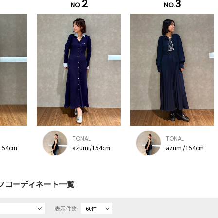
2
3
NO.
NO.
TONAL
TONAL
154cm
azumi/154cm
azumi/154cm
フコーディネート一覧
表示件数
60件