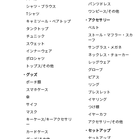
パンツドレス
シャツ・ブラウス
ワンピース/その他
Tシャツ
アクセサリー
キャミソール・ベアトップ
ベルト
タンクトップ
ストール・マフラー・スカ
チュニック
ーフ
スウェット
サングラス・メガネ
インナーウェア
ネックレス・チョーカー
ポロシャツ
レッグウェア
トップス/その他
グローブ
グッズ
ピアス
ポーチ類
リング
スマホケース
ブレスレット
傘
イヤリング
サイフ
つけ襟
マスク
イヤーカフ
キーケース/キーアクセサリ
アクセサリー/その他
ー
セットアップ
カードケース
セットアップ
グッズ/その他