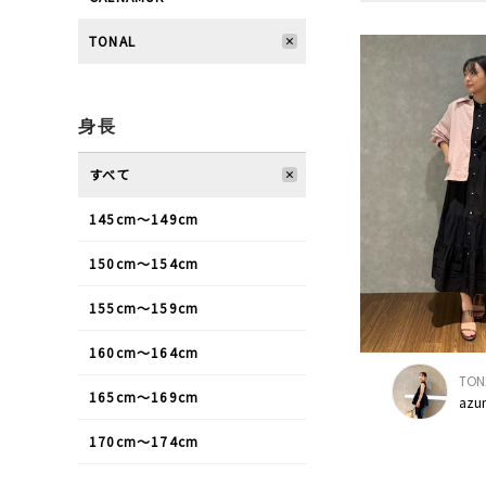
TONAL
身長
すべて
145cm〜149cm
150cm〜154cm
155cm〜159cm
160cm〜164cm
TON
165cm〜169cm
azu
170cm〜174cm