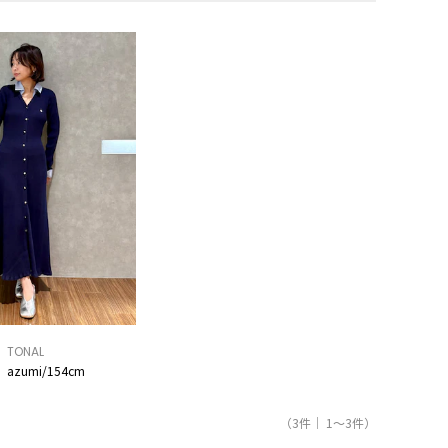
TONAL
azumi/154cm
（3件｜ 1～3件）