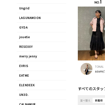
1
NO.
Ungrid
LAGUNAMOON
GYDA
jouetie
RESEXXY
merry jenny
EVRIS
TONAL
azumi/
EATME
ELENDEEK
すべてのスタッ
UN3D.
並べ替え
新着順
CALNAMUR