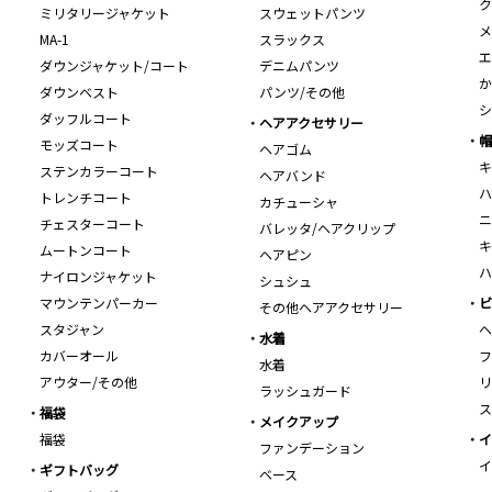
ク
ミリタリージャケット
スウェットパンツ
メ
MA-1
スラックス
エ
ダウンジャケット/コート
デニムパンツ
か
ダウンベスト
パンツ/その他
シ
ダッフルコート
ヘアアクセサリー
帽
モッズコート
ヘアゴム
キ
ステンカラーコート
ヘアバンド
ハ
トレンチコート
カチューシャ
ニ
チェスターコート
バレッタ/ヘアクリップ
キ
ムートンコート
ヘアピン
ハ
ナイロンジャケット
シュシュ
マウンテンパーカー
ビ
その他ヘアアクセサリー
スタジャン
ヘ
水着
カバーオール
フ
水着
アウター/その他
リ
ラッシュガード
ス
福袋
メイクアップ
福袋
イ
ファンデーション
イ
ギフトバッグ
ベース