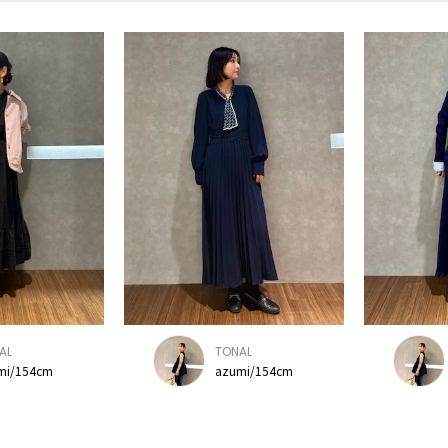
AL
TONAL
mi/154cm
azumi/154cm