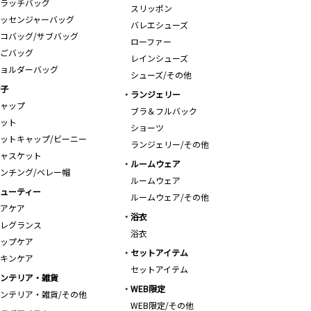
ラッチバッグ
スリッポン
ッセンジャーバッグ
バレエシューズ
コバッグ/サブバッグ
ローファー
ごバッグ
レインシューズ
ョルダーバッグ
シューズ/その他
子
ランジェリー
ャップ
ブラ＆フルバック
ット
ショーツ
ットキャップ/ビーニー
ランジェリー/その他
ャスケット
ルームウェア
ンチング/ベレー帽
ルームウェア
ューティー
ルームウェア/その他
アケア
浴衣
レグランス
浴衣
ップケア
セットアイテム
キンケア
セットアイテム
ンテリア・雑貨
WEB限定
ンテリア・雑貨/その他
WEB限定/その他