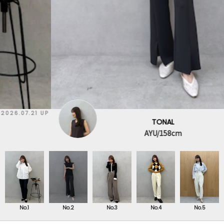
2026.07.10 UP
TONAL
AYU/158cm
No.1
No.2
No.3
No.4
No.5