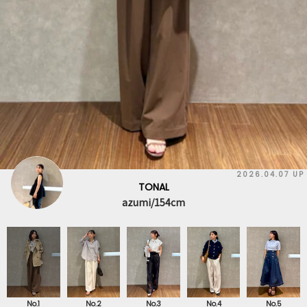
2026.03.27 UP
TONAL
azumi/154cm
No.1
No.2
No.3
No.4
No.5