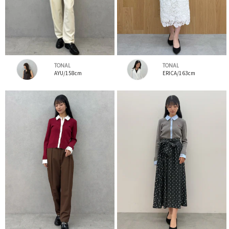
TONAL
TONAL
AYU/158cm
ERICA/163cm