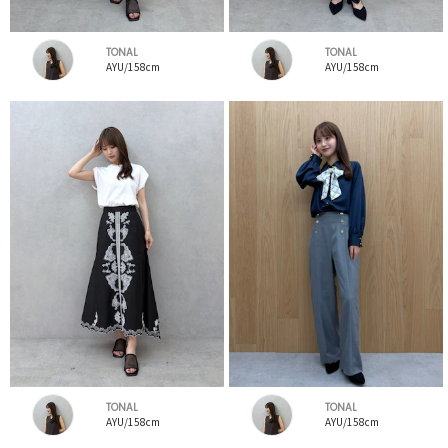
TONAL
TONAL
AYU/158cm
AYU/158cm
TONAL
TONAL
AYU/158cm
AYU/158cm