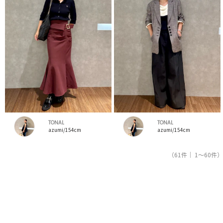
TONAL
TONAL
azumi/154cm
azumi/154cm
（61件｜ 1～60件）
1
2
人気ブランドの公式レディースファッション通販サイトRUNWAY channel【ランウェイチャンネ
ル】はトーナル（TONAL）のスタッフコーデを紹介。新着、人気のアイテムを着こなすための
アイディア満載！トーナル（TONAL）コーデの参考にしてください。スタッフランキングも必