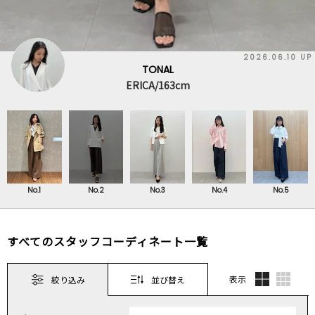
2026.06.10 UP
TONAL
ERICA/163cm
No.1
No.2
No.3
No.4
No.5
すべてのスタッフコーディネート一覧
表示
絞り込み
並び替え