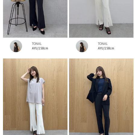
TONAL
TONAL
AYU/158cm
AYU/158cm