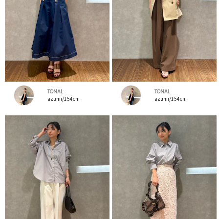
TONAL
TONAL
azumi/154cm
azumi/154cm