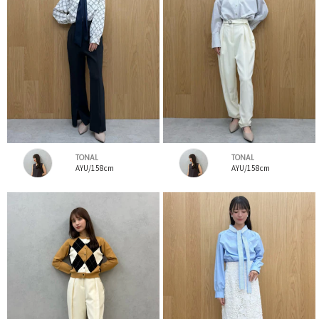
TONAL
TONAL
AYU/158cm
AYU/158cm