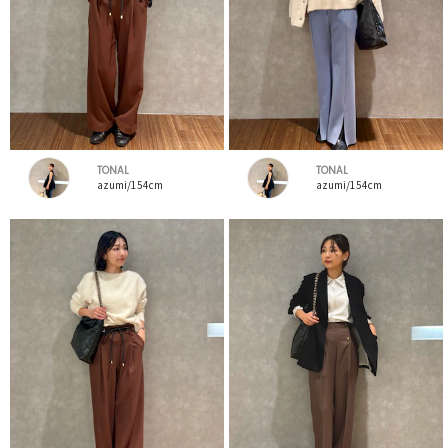
TONAL
TONAL
azumi/154cm
azumi/154cm