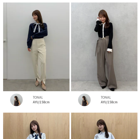
TONAL
TONAL
AYU/158cm
AYU/158cm