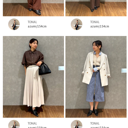
TONAL
TONAL
azumi/154cm
azumi/154cm
TONAL
TONAL
azumi/154cm
azumi/154cm