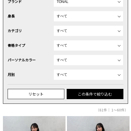
ブランド
身長
カテゴリ
骨格タイプ
パーソナルカラー
月別
リセット
この条件で絞り込む
（61件｜ 1～60件）