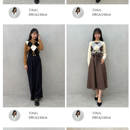
TONAL
TONAL
ERICA/163cm
ERICA/163cm
TONAL
TONAL
ERICA/163cm
ERICA/163cm