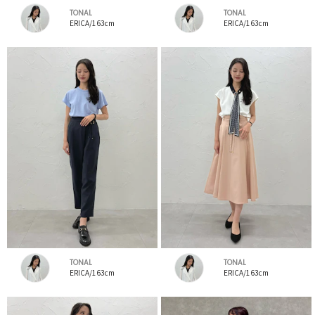
TONAL
TONAL
ERICA/163cm
ERICA/163cm
TONAL
TONAL
ERICA/163cm
ERICA/163cm