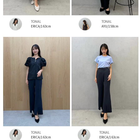
TONAL
TONAL
ERICA/163cm
AYU/158cm
TONAL
TONAL
ERICA/163cm
ERICA/163cm