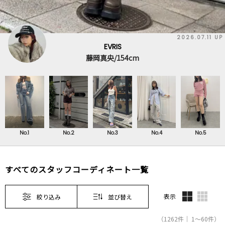
2026.07.11 UP
EVRIS
藤岡真央/154cm
No.1
No.2
No.3
No.4
No.5
すべてのスタッフコーディネート一覧
表示
絞り込み
並び替え
（1262件｜ 1～60件）