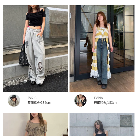
EVRIS
EVRIS
藤岡真央/154cm
原田玲奈/153cm