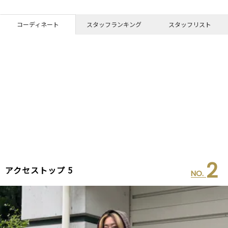
コーディネート
スタッフランキング
スタッフリスト
2
アクセストップ 5
NO.