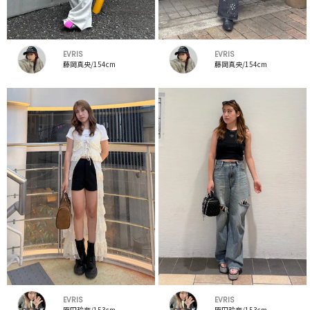
EVRIS
EVRIS
藤岡真央/154cm
藤岡真央/154cm
EVRIS
EVRIS
原田玲奈/153cm
原田玲奈/153cm