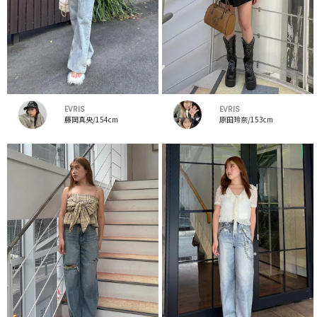
EVRIS
EVRIS
藤岡真央/154cm
原田玲奈/153cm