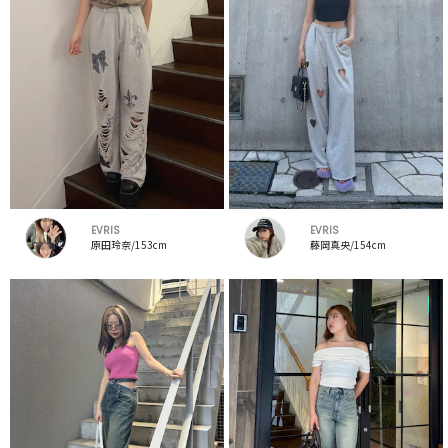
EVRIS
EVRIS
原田玲奈/153cm
藤岡真央/154cm