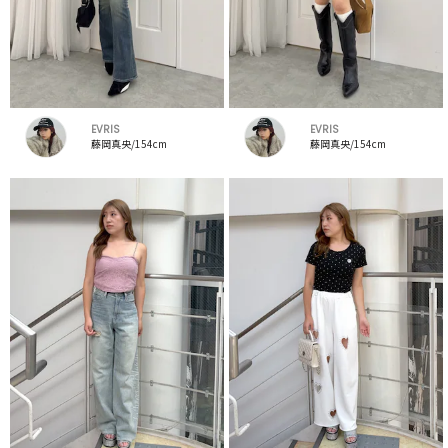
EVRIS
EVRIS
藤岡真央/154cm
藤岡真央/154cm