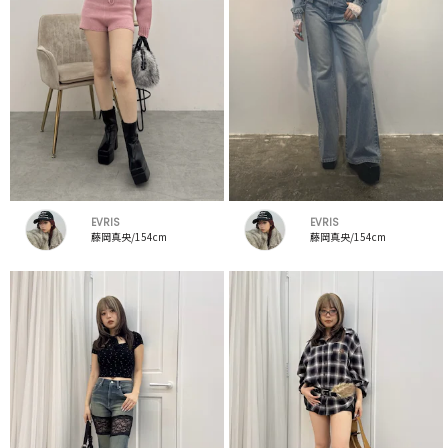
EVRIS
EVRIS
藤岡真央/154cm
藤岡真央/154cm