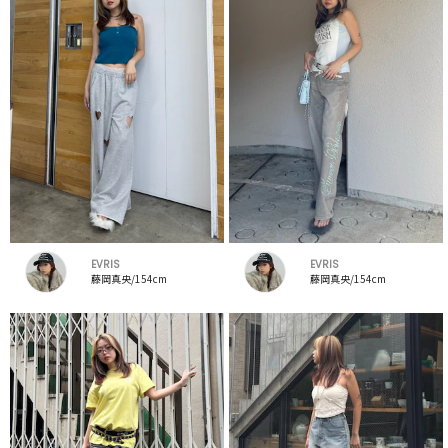
EVRIS
EVRIS
藤岡真央/154cm
藤岡真央/154cm