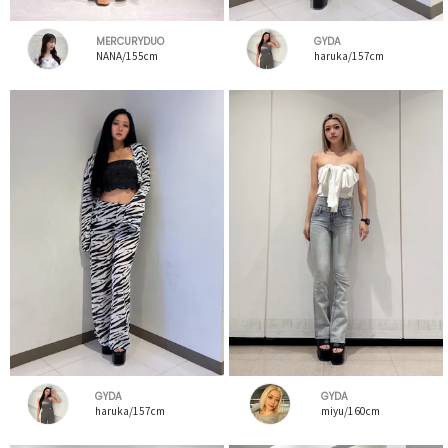
MERCURYDUO
GYDA
NANA/155cm
haruka/157cm
GYDA
GYDA
haruka/157cm
miyu/160cm