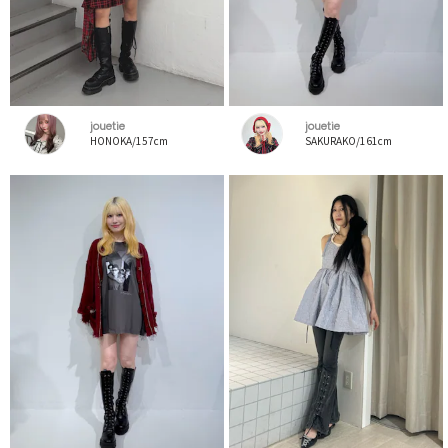
jouetie
jouetie
HONOKA/157cm
SAKURAKO/161cm