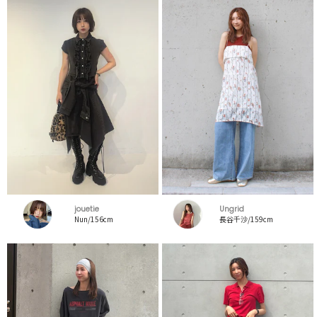
jouetie
Ungrid
Nun/156cm
長谷千沙/159cm