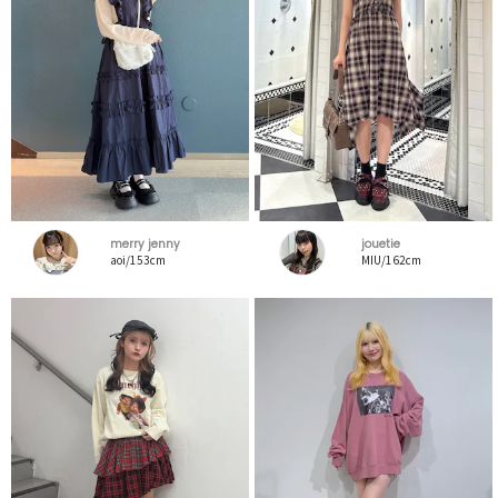
merry jenny
jouetie
aoi/153cm
MIU/162cm