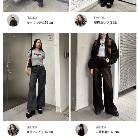
EMODA
EMODA
松本つづみ/158cm
栗原あいり/162cm
EMODA
EMODA
栗原あいり/162cm
内藤和香/169cm