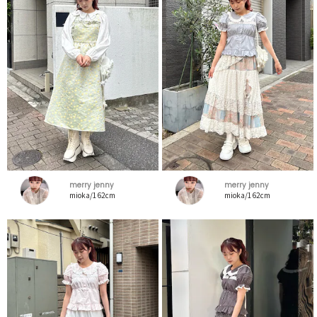
merry jenny
merry jenny
mioka/162cm
mioka/162cm