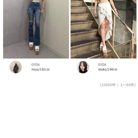
GYDA
GYDA
miyu/161cm
shoko/164cm
（10000件｜ 1～60件）
1
2
3
4
5
レディースファッション通販サイトRUNWAY channel【ランウェイチャンネル】のスタッフコー
デを紹介。新着、人気のアイテムを着こなすためのアイディア満載！コーデの参考にしてくだ
さい。スタッフランキングも必見。