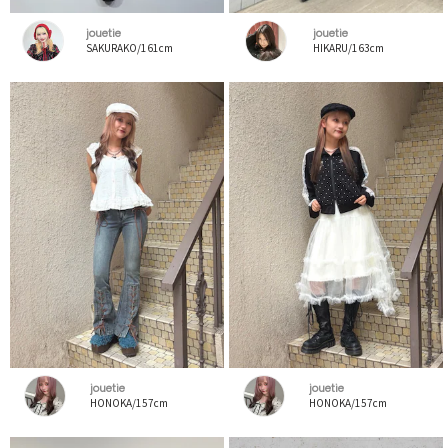
jouetie
jouetie
SAKURAKO/161cm
HIKARU/163cm
jouetie
jouetie
HONOKA/157cm
HONOKA/157cm