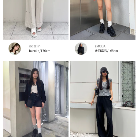
dazzlin
EMODA
haruka/170cm
永田真弓/168cm