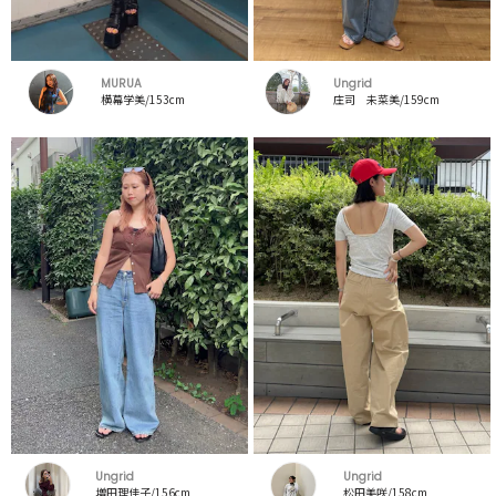
MURUA
Ungrid
横幕学美/153cm
庄司 未菜美/159cm
Ungrid
Ungrid
増田理佳子/156cm
松田美咲/158cm