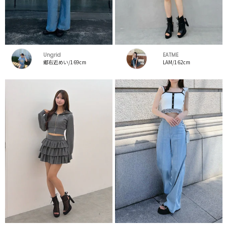
Ungrid
EATME
郷右近めい/169cm
LAM/162cm