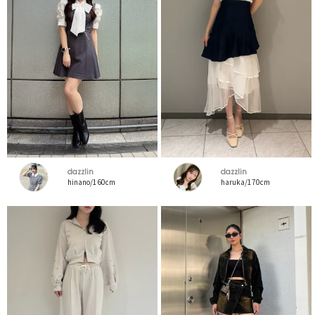
dazzlin
dazzlin
hinano/160cm
haruka/170cm