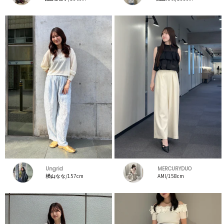
Ungrid
MERCURYDUO
横山なな/157cm
AMI/158cm