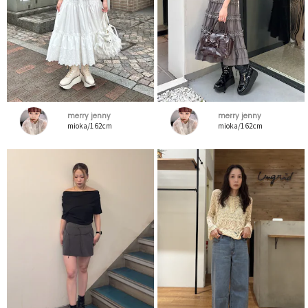
merry jenny
merry jenny
mioka/162cm
mioka/162cm