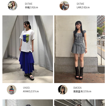
EATME
EATME
奈緒/162cm
LAM/162cm
UN3D.
EMODA
AYAKO/157cm
居倉里奈/155cm