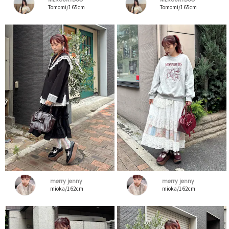
Tomomi/165cm
Tomomi/165cm
merry jenny
merry jenny
mioka/162cm
mioka/162cm