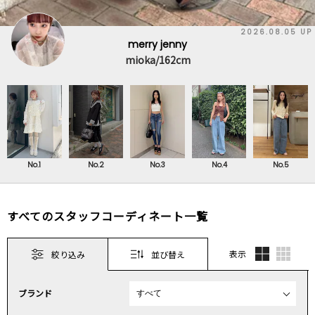
2026.08.05 UP
merry jenny
mioka/162cm
No.1
No.2
No.3
No.4
No.5
すべてのスタッフコーディネート一覧
表示
絞り込み
並び替え
ブランド