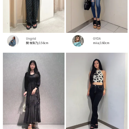
Ungrid
GYDA
関 侑梨乃/156cm
miia/160cm