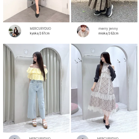
MERCURYDUO
merry jenny
kyoka/167cm
mioka/162cm
MERCURYDUO
MERCURYDUO