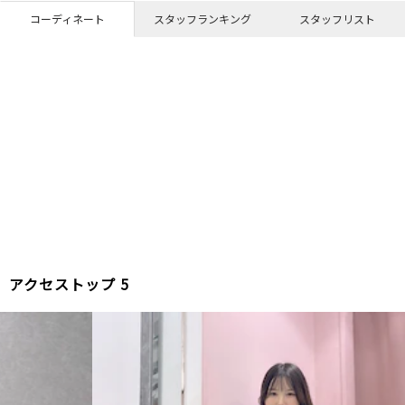
コーディネート
スタッフランキング
スタッフリスト
4
アクセストップ 5
NO.