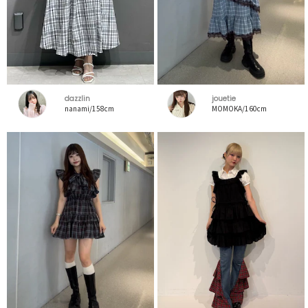
dazzlin
jouetie
nanami/158cm
MOMOKA/160cm