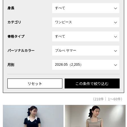
身長
カテゴリ
骨格タイプ
パーソナルカラー
月別
リセット
この条件で絞り込む
（218件｜ 1～60件）