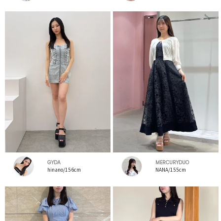
GYDA
MERCURYDUO
hinano/156cm
NANA/155cm