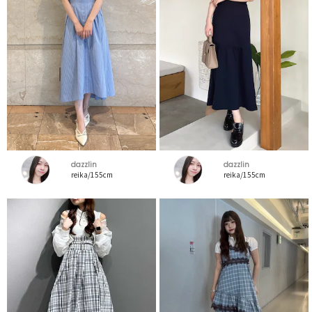
dazzlin
dazzlin
reika/155cm
reika/155cm