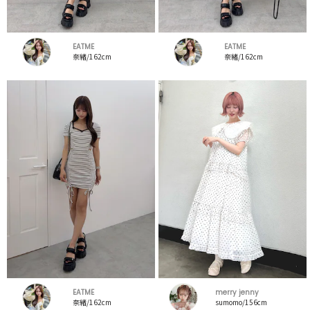
EATME
EATME
奈緒/162cm
奈緒/162cm
EATME
merry jenny
奈緒/162cm
sumomo/156cm