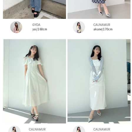
GYDA
CALNAMUR
yui/160cm
akane/170cm
CALNAMUR
CALNAMUR