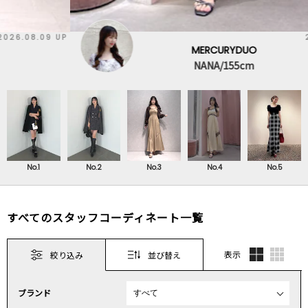
2026.08.08 UP
MERCURYDUO
NANA/155cm
No.1
No.2
No.3
No.4
No.5
すべてのスタッフコーディネート一覧
表示
絞り込み
並び替え
ブランド