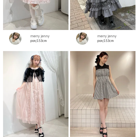
merry jenny
merry jenny
pon/153cm
pon/153cm