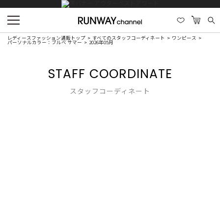
レディースファッション通販トップ
すべてのスタッフコーディネート
ワンピース
パーソナルカラー：ブルべ サマー
2026年05月
STAFF COORDINATE
スタッフコーディネート