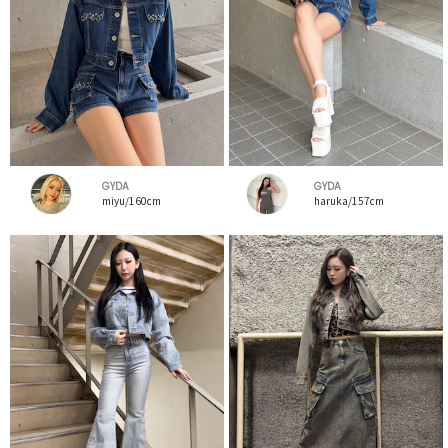
GYDA
GYDA
miyu/160cm
haruka/157cm