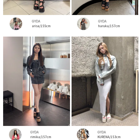
GYDA
GYDA
arisa/155cm
haruka/157cm
GYDA
GYDA
rimika/157cm
KURENA/153cm