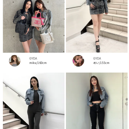
GYDA
GYDA
miku/160cm
めい/155cm