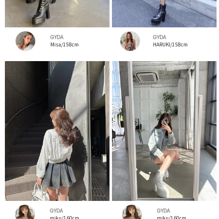
GYDA
GYDA
Misa/158cm
HARUKI/158cm
GYDA
GYDA
miku/160cm
miku/160cm