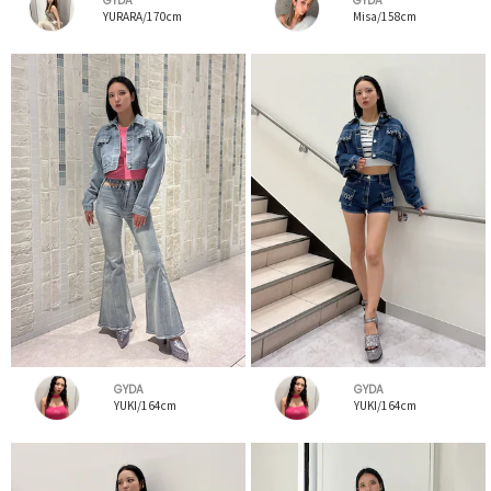
GYDA
GYDA
YURARA/170cm
Misa/158cm
GYDA
GYDA
YUKI/164cm
YUKI/164cm