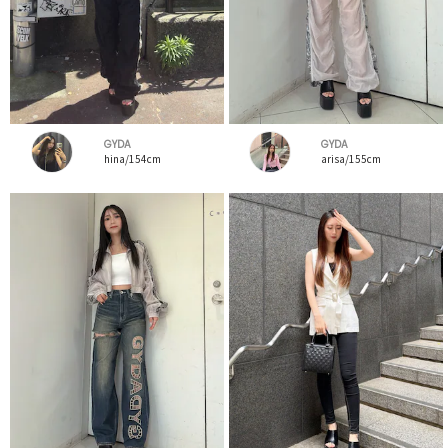
GYDA
GYDA
hina/154cm
arisa/155cm