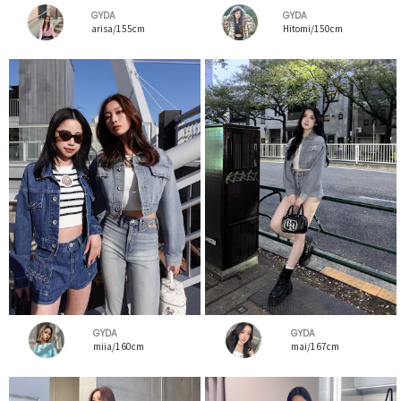
GYDA
GYDA
arisa/155cm
Hitomi/150cm
GYDA
GYDA
miia/160cm
mai/167cm