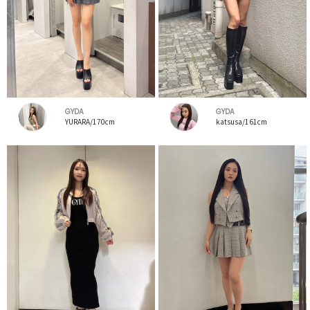
GYDA
GYDA
YURARA/170cm
katsusa/161cm