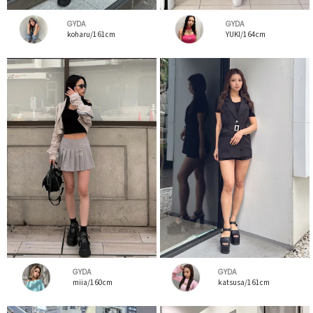
GYDA
GYDA
koharu/161cm
YUKI/164cm
GYDA
GYDA
miia/160cm
katsusa/161cm