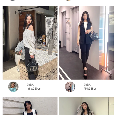
GYDA
GYDA
miia/160cm
AMI/158cm