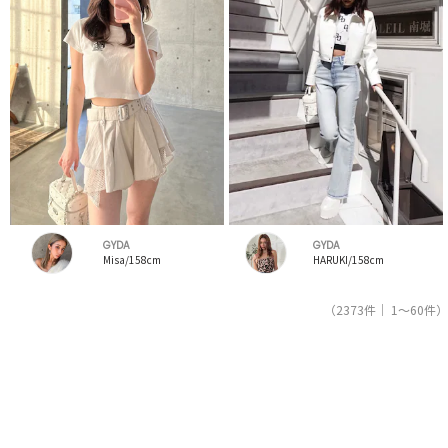
GYDA
GYDA
Misa/158cm
HARUKI/158cm
（2373件｜ 1～60件）
1
2
3
4
5
人気ブランドの公式レディースファッション通販サイトRUNWAY channel【ランウェイチャンネ
ル】はジェイダ（GYDA）のスタッフコーデを紹介。新着、人気のアイテムを着こなすためのア
イディア満載！ジェイダ（GYDA）コーデの参考にしてください。スタッフランキングも必見。