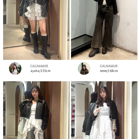
CALNAMUR
CALNAMUR
ayaha/155cm
nene/164cm