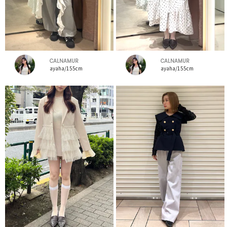
CALNAMUR
CALNAMUR
ayaha/155cm
ayaha/155cm