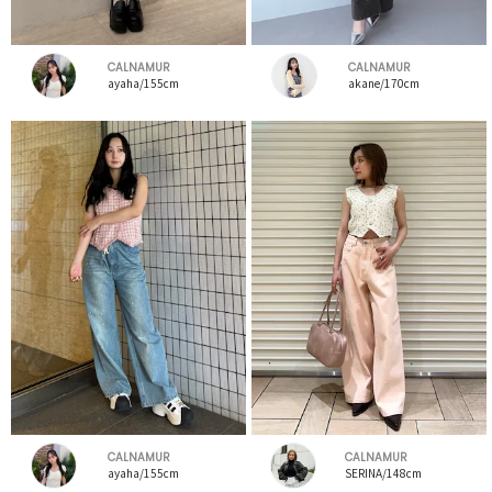
CALNAMUR
CALNAMUR
ayaha/155cm
akane/170cm
CALNAMUR
CALNAMUR
ayaha/155cm
SERINA/148cm