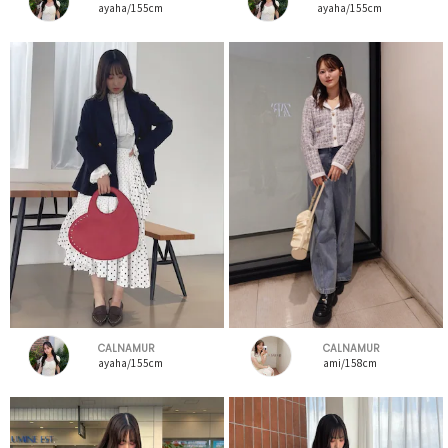
ayaha/155cm
ayaha/155cm
CALNAMUR
CALNAMUR
ayaha/155cm
ami/158cm