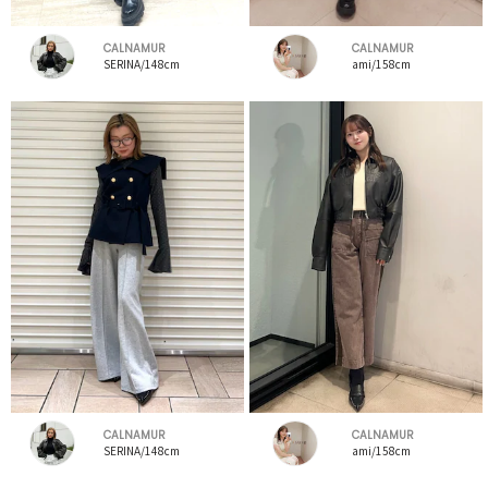
CALNAMUR
CALNAMUR
SERINA/148cm
ami/158cm
CALNAMUR
CALNAMUR
SERINA/148cm
ami/158cm