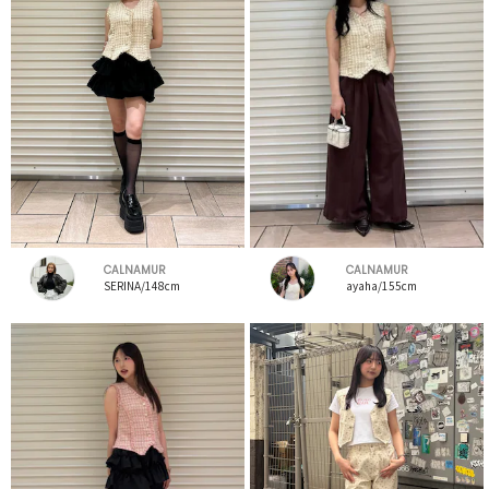
CALNAMUR
CALNAMUR
SERINA/148cm
ayaha/155cm