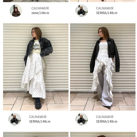
CALNAMUR
CALNAMUR
nene/164cm
SERINA/148cm
CALNAMUR
CALNAMUR
SERINA/148cm
SERINA/148cm