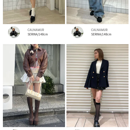
CALNAMUR
CALNAMUR
SERINA/148cm
SERINA/148cm