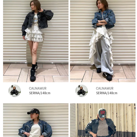
CALNAMUR
CALNAMUR
SERINA/148cm
SERINA/148cm