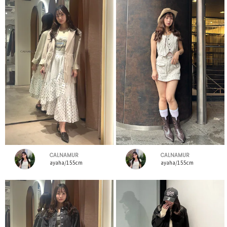
CALNAMUR
CALNAMUR
ayaha/155cm
ayaha/155cm