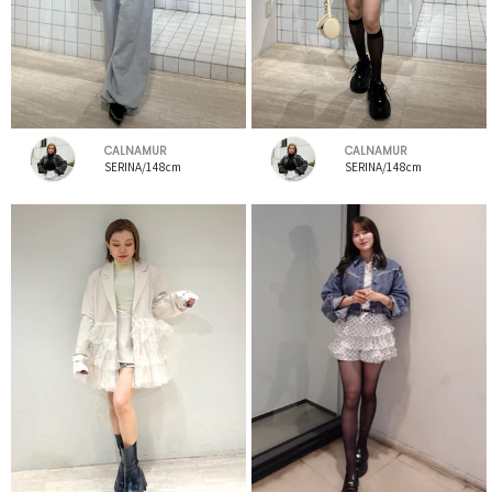
CALNAMUR
CALNAMUR
SERINA/148cm
SERINA/148cm