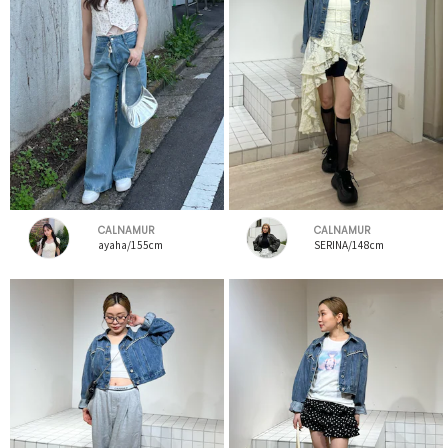
CALNAMUR
CALNAMUR
ayaha/155cm
SERINA/148cm