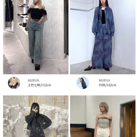
MURUA
MURUA
上竹七咲/152cm
YURI/162cm