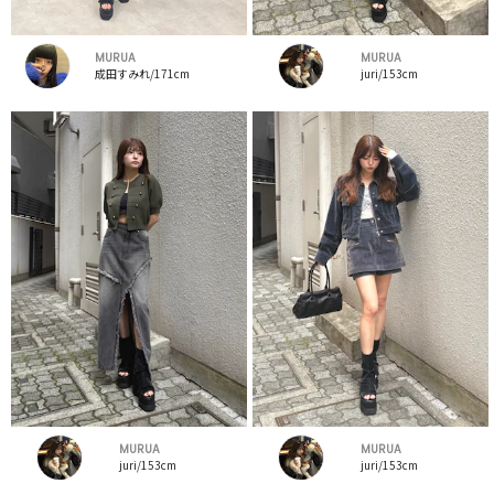
MURUA
MURUA
成田すみれ/171cm
juri/153cm
MURUA
MURUA
juri/153cm
juri/153cm