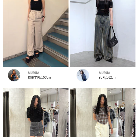
MURUA
MURUA
横幕学美/153cm
YURI/162cm