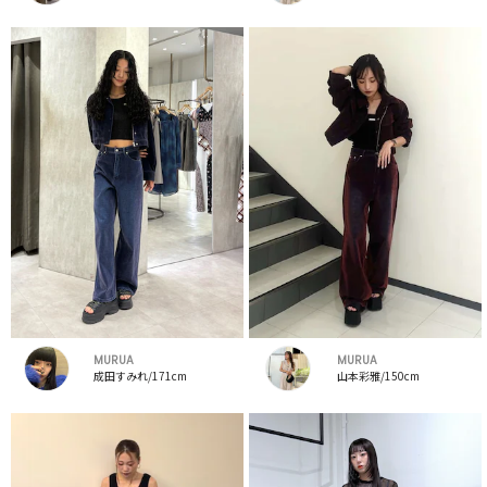
MURUA
MURUA
成田すみれ/171cm
山本彩雅/150cm