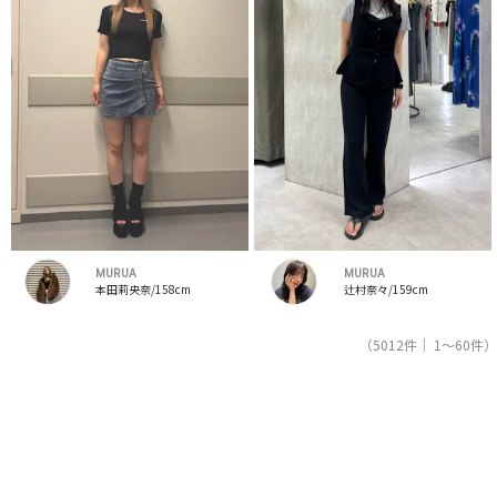
MURUA
MURUA
本田莉央奈/158cm
辻村奈々/159cm
（5012件｜ 1～60件）
1
2
3
4
5
人気ブランドの公式レディースファッション通販サイトRUNWAY channel【ランウェイチャンネ
ル】はムルーア（MURUA）のスタッフコーデを紹介。新着、人気のアイテムを着こなすための
アイディア満載！ムルーア（MURUA）コーデの参考にしてください。スタッフランキングも必