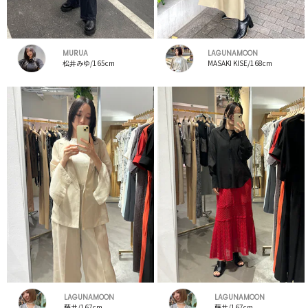
MURUA
LAGUNAMOON
松井みゆ/165cm
MASAKI KISE/168cm
LAGUNAMOON
LAGUNAMOON
藤井/167cm
藤井/167cm