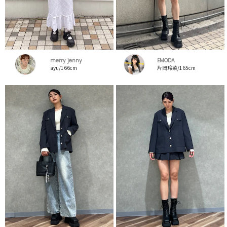
merry jenny
EMODA
ayu/166cm
片岡玲菜/165cm