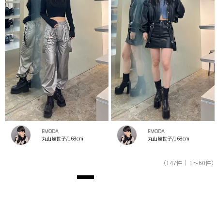
EMODA
EMODA
丸山幾世子/168cm
丸山幾世子/168cm
（147件｜ 1～60件）
1
2
3
レディースファッション通販サイトRUNWAY channel【ランウェイチャンネル】のスタッフコー