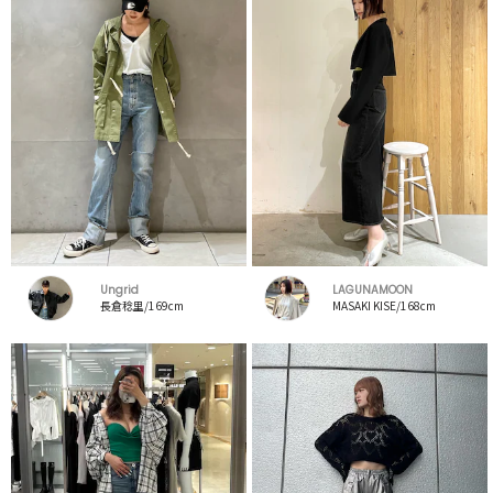
Ungrid
LAGUNAMOON
長倉稔里/169cm
MASAKI KISE/168cm