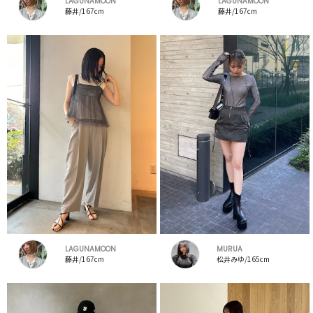
LAGUNAMOON
LAGUNAMOON
藤井/167cm
藤井/167cm
LAGUNAMOON
MURUA
藤井/167cm
松井みゆ/165cm