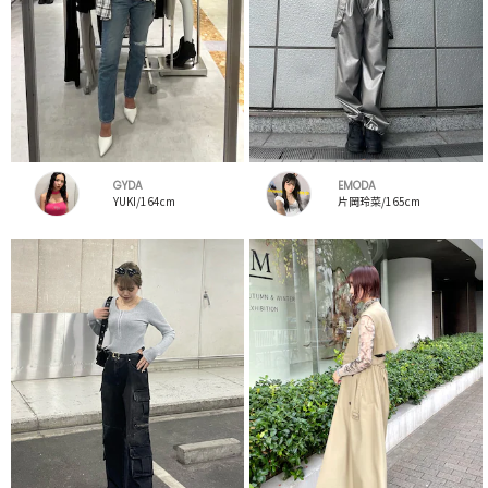
GYDA
EMODA
YUKI/164cm
片岡玲菜/165cm