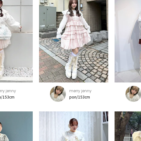
ry jenny
merry jenny
n/153cm
pon/153cm