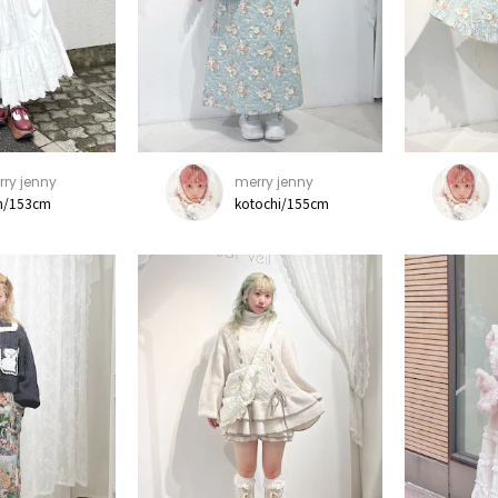
ry jenny
merry jenny
n/153cm
kotochi/155cm