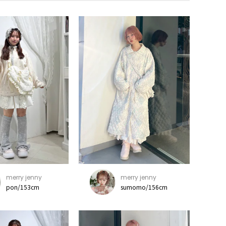
merry jenny
merry jenny
pon/153cm
sumomo/156cm