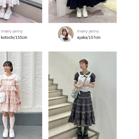
merry jenny
merry jenny
kotochi/155cm
ayaka/157cm