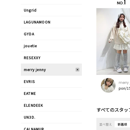
1
NO.
Ungrid
LAGUNAMOON
GYDA
jouetie
RESEXXY
merry jenny
EVRIS
merry 
pon/1
EATME
ELENDEEK
すべてのスタッ
UN3D.
並べ替え
新着順
CALNAMUR