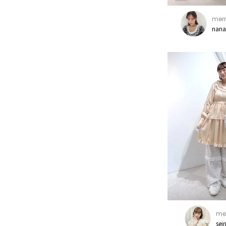
merr
nana
mer
sei