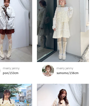
merry jenny
merry jenny
pon/153cm
sumomo/156cm