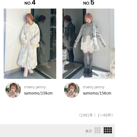
4
5
NO.
NO.
merry jenny
merry jenny
sumomo/156cm
sumomo/156cm
（1901件｜ 1～60件）
表示