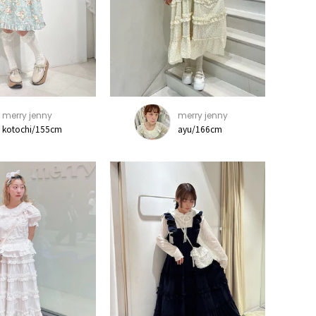
merry jenny
merry jenny
kotochi/155cm
ayu/166cm