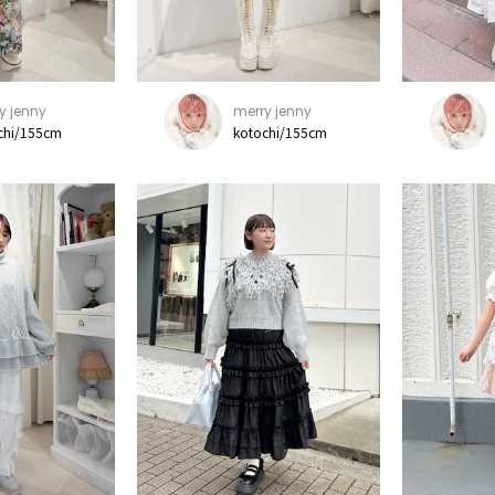
y jenny
merry jenny
chi/155cm
kotochi/155cm