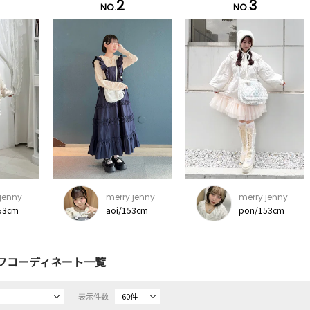
2
3
NO.
NO.
jenny
merry jenny
merry jenny
53cm
aoi/153cm
pon/153cm
フコーディネート一覧
表示件数
60件