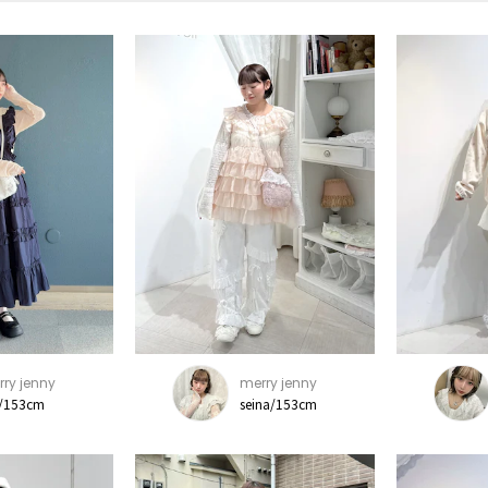
ry jenny
merry jenny
i/153cm
seina/153cm