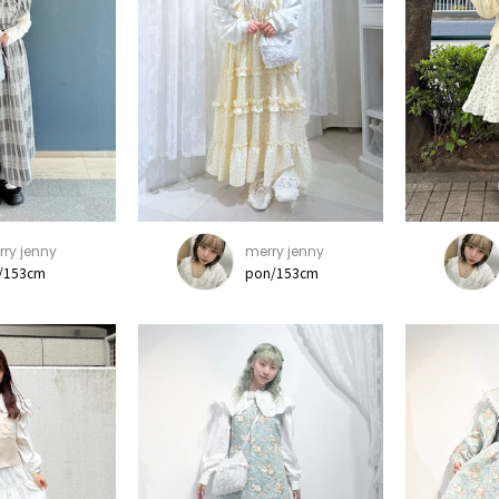
ry jenny
merry jenny
i/153cm
pon/153cm