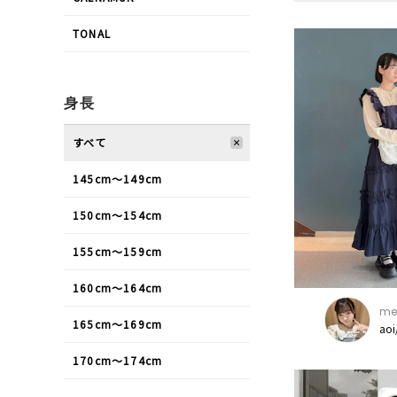
TONAL
身長
すべて
145cm〜149cm
150cm〜154cm
155cm〜159cm
160cm〜164cm
mer
165cm〜169cm
ao
170cm〜174cm