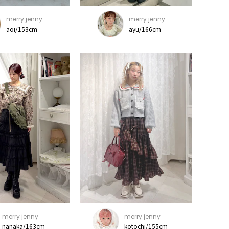
merry jenny
merry jenny
aoi/153cm
ayu/166cm
merry jenny
merry jenny
nanaka/163cm
kotochi/155cm