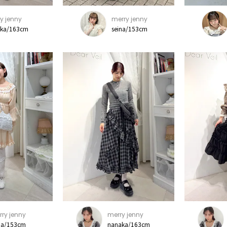
y jenny
merry jenny
ka/163cm
seina/153cm
ry jenny
merry jenny
na/153cm
nanaka/163cm