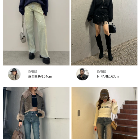
EVRIS
EVRIS
藤岡真央/154cm
MINAMI/163cm