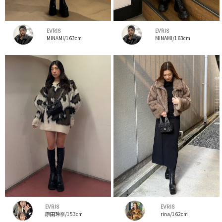
EVRIS
EVRIS
MINAMI/163cm
MINAMI/163cm
EVRIS
EVRIS
原田玲奈/153cm
rina/162cm