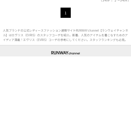
1
人気ブランドの公式レディースファッション通販サイトRUNWAY channel【ランウェイチャンネ
ル】はエヴリス（EVRIS）のスタッフコーデを紹介。新着、人気のアイテムを着こなすためのア
イディア満載！エヴリス（EVRIS）コーデの参考にしてください。スタッフランキングも必見。
初めての方へ
ご利用ガイド（Q&A）
プライバシーポリシー
特定商取引法に基づく表記
会社概要