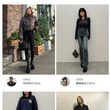
EVRIS
EVRIS
MINAMI/163cm
藤岡真央/154cm