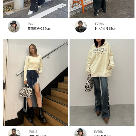
EVRIS
EVRIS
藤岡真央/154cm
MINAMI/163cm
EVRIS
EVRIS