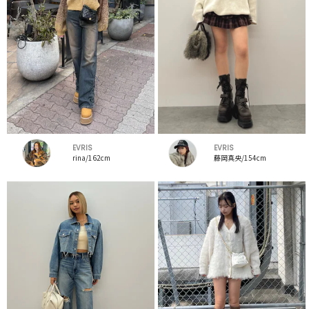
EVRIS
EVRIS
rina/162cm
藤岡真央/154cm