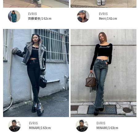
EVRIS
EVRIS
齊藤愛奈/162cm
Meiri/161cm
EVRIS
EVRIS
MINAMI/163cm
MINAMI/163cm