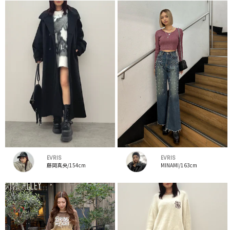
EVRIS
EVRIS
藤岡真央/154cm
MINAMI/163cm