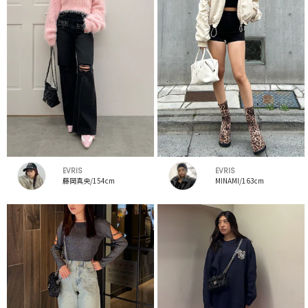
EVRIS
EVRIS
藤岡真央/154cm
MINAMI/163cm