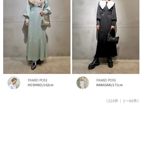
PAMEO POSE
PAMEO POSE
HOSHINO/162cm
KAWASAKI/171cm
（210件｜ 1～60件）
1
2
3
4
人気ブランドの公式レディースファッション通販サイトRUNWAY channel【ランウェイチャンネ
ル】はパメオポーズ（PAMEO POSE）のスタッフコーデを紹介。新着、人気のアイテムを着こ