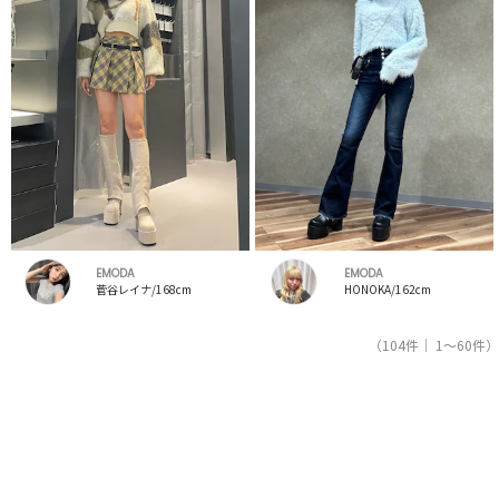
EMODA
EMODA
菅谷レイナ/168cm
HONOKA/162cm
（104件｜ 1～60件）
1
2
人気ブランドの公式レディースファッション通販サイトRUNWAY channel【ランウェイチャンネ
ル】はエモダ（EMODA）のスタッフコーデを紹介。新着、人気のアイテムを着こなすためのア
イディア満載！エモダ（EMODA）コーデの参考にしてください。スタッフランキングも必見。