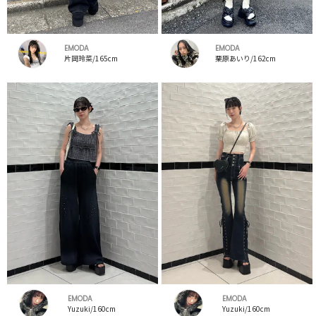
EMODA
EMODA
片岡玲菜/165cm
栗原あいり/162cm
EMODA
EMODA
Yuzuki/160cm
Yuzuki/160cm