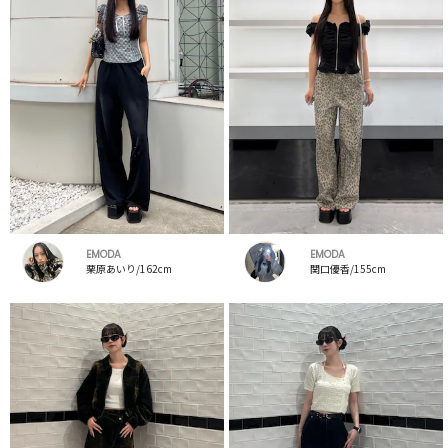
EMODA
EMODA
栗原あいり/162cm
関口優香/155cm