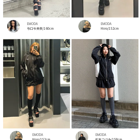
EMODA
EMODA
与口令央奈/160cm
Hiiro/152cm
EMODA
EMODA
Hiiro/152cm
松本つづみ/158cm