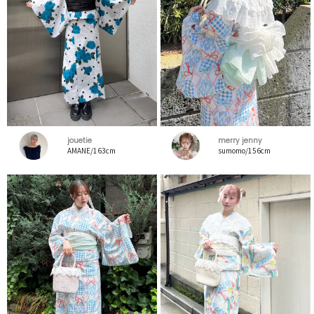
jouetie
merry jenny
AMANE/163cm
sumomo/156cm