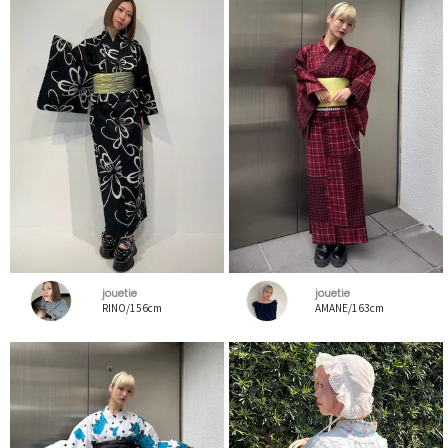
jouetie
jouetie
RINO/156cm
AMANE/163cm