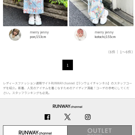
merry jenny
merry jenny
pon/153cm
kotochi/155cm
（6件｜ 1～6件）
1
レディースファッション通販サイトRUNWAY channel【ランウェイチャンネル】のスタッフコー
デを紹介。新着、人気のアイテムを着こなすためのアイディア満載！コーデの参考にしてくだ
さい。スタッフランキングも必見。