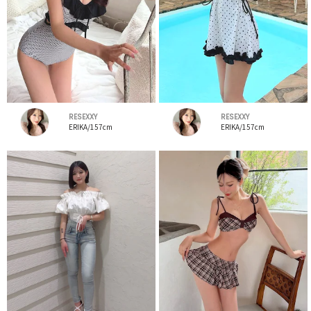
RESEXXY
RESEXXY
ERIKA/157cm
ERIKA/157cm