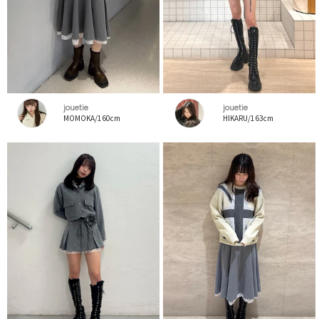
jouetie
jouetie
MOMOKA/160cm
HIKARU/163cm