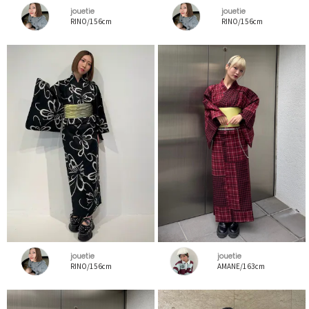
jouetie
jouetie
RINO/156cm
RINO/156cm
jouetie
jouetie
RINO/156cm
AMANE/163cm