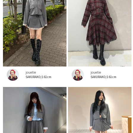
jouetie
jouetie
SAKURAKO/161cm
SAKURAKO/161cm