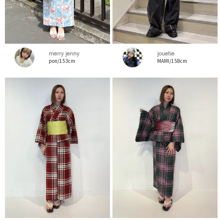
merry jenny
jouetie
pon/153cm
MAMI/158cm