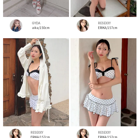
GYDA
RESEXXY
aika/150cm
ERIKA/157cm
RESEXXY
RESEXXY
ERIKA/157cm
ERIKA/157cm