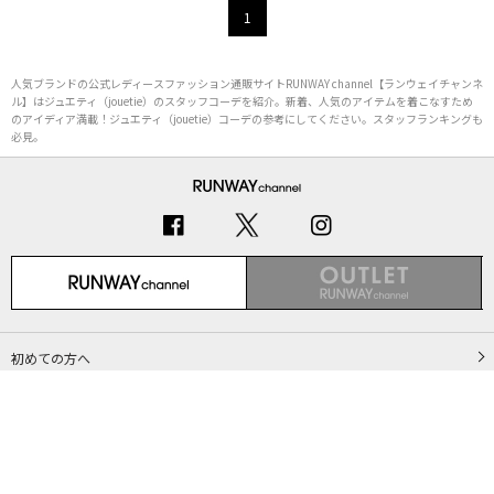
1
人気ブランドの公式レディースファッション通販サイトRUNWAY channel【ランウェイチャンネ
ル】はジュエティ（jouetie）のスタッフコーデを紹介。新着、人気のアイテムを着こなすため
のアイディア満載！ジュエティ（jouetie）コーデの参考にしてください。スタッフランキングも
必見。
初めての方へ
ご利用ガイド（Q&A）
プライバシーポリシー
特定商取引法に基づく表記
会社概要