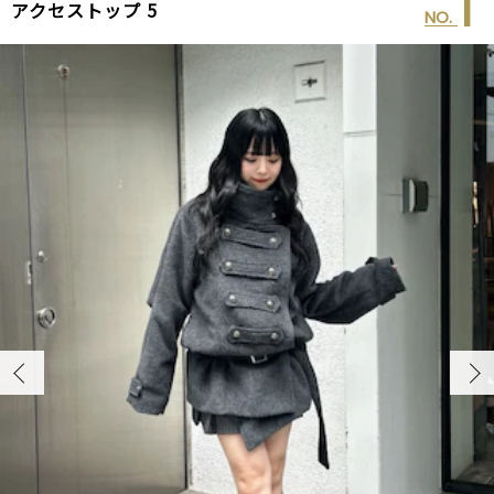
1
アクセストップ 5
O.
NO