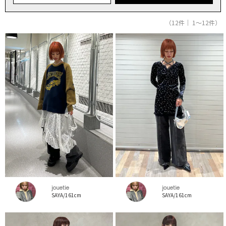
（12件｜ 1～12件）
jouetie
jouetie
SAYA/161cm
SAYA/161cm