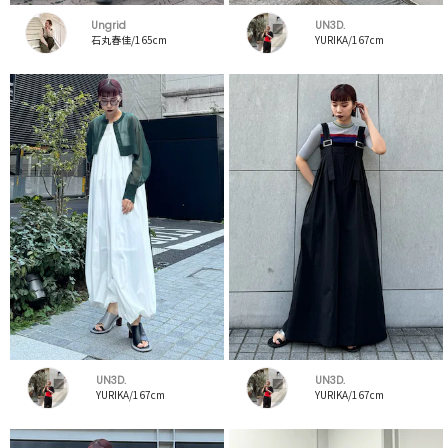
Ungrid
UN3D.
石丸春佳/165cm
YURIKA/167cm
UN3D.
UN3D.
YURIKA/167cm
YURIKA/167cm