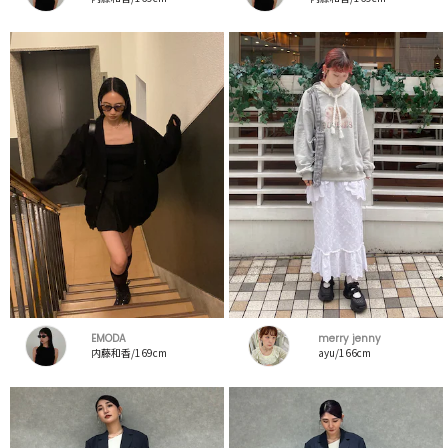
EMODA
merry jenny
内藤和香/169cm
ayu/166cm