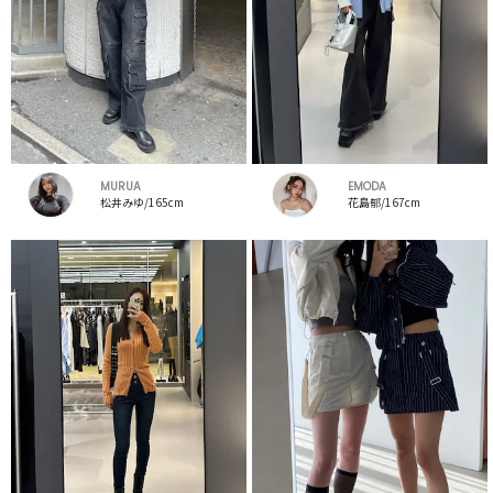
MURUA
EMODA
松井みゆ/165cm
花島郁/167cm