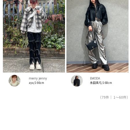
merry jenny
EMODA
ayu/166cm
永田真弓/168cm
（79件｜ 1～60件）
1
2
レディースファッション通販サイトRUNWAY channel【ランウェイチャンネル】のスタッフコー