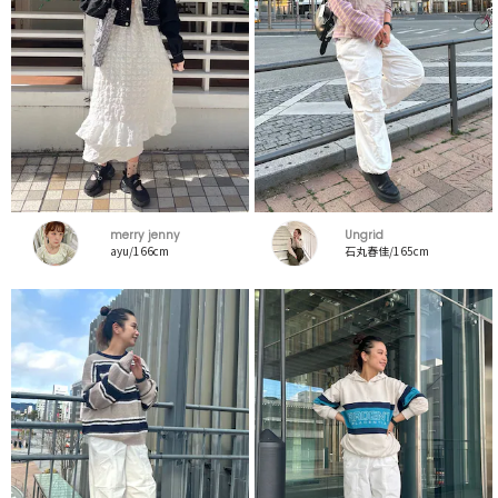
merry jenny
Ungrid
ayu/166cm
石丸春佳/165cm