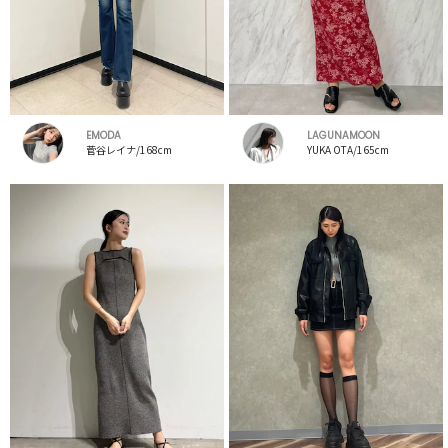
EMODA
LAGUNAMOON
菅谷レイナ/168cm
YUKA OTA/165cm