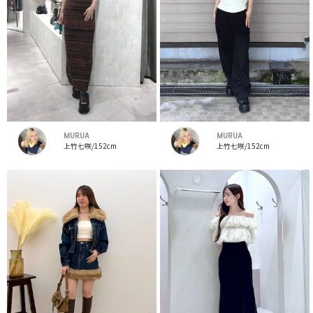
MURUA
MURUA
上竹七咲/152cm
上竹七咲/152cm