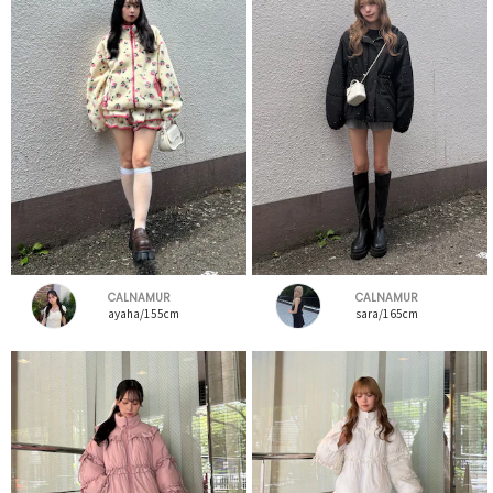
CALNAMUR
CALNAMUR
ayaha/155cm
sara/165cm