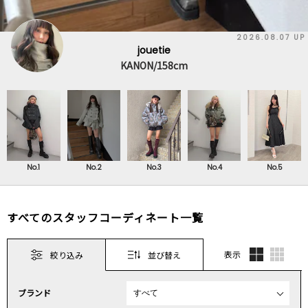
2026.08.07 UP
jouetie
KANON/158cm
No.1
No.2
No.3
No.4
No.5
すべてのスタッフコーディネート一覧
表示
絞り込み
並び替え
ブランド