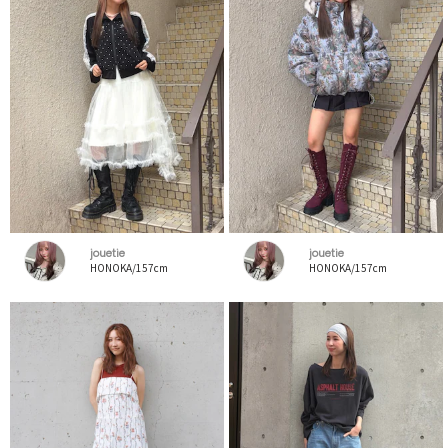
jouetie
jouetie
HONOKA/157cm
HONOKA/157cm