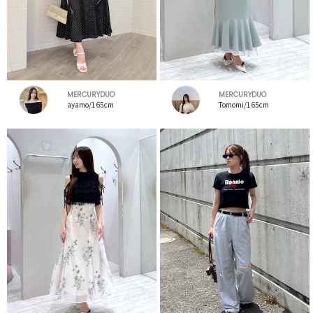
MERCURYDUO
MERCURYDUO
ayamo/165cm
Tomomi/165cm