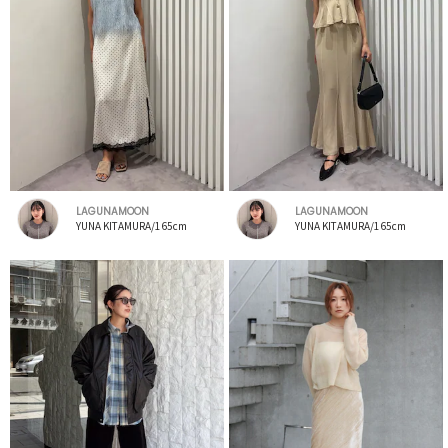
LAGUNAMOON
LAGUNAMOON
YUNA KITAMURA/165cm
YUNA KITAMURA/165cm