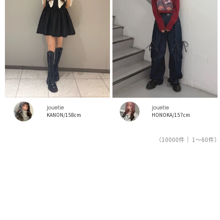
jouetie
jouetie
KANON/158cm
HONOKA/157cm
（10000件｜ 1～60件）
1
2
3
4
5
レディースファッション通販サイトRUNWAY channel【ランウェイチャンネル】のスタッフコー
デを紹介。新着、人気のアイテムを着こなすためのアイディア満載！コーデの参考にしてくだ
さい。スタッフランキングも必見。