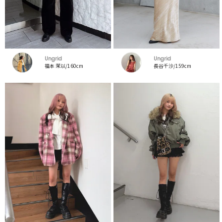
Ungrid
Ungrid
福本 茉以/160cm
長谷千沙/159cm