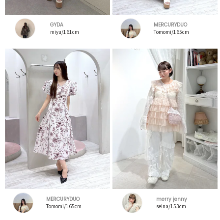
GYDA
MERCURYDUO
miyu/161cm
Tomomi/165cm
MERCURYDUO
merry jenny
Tomomi/165cm
seina/153cm