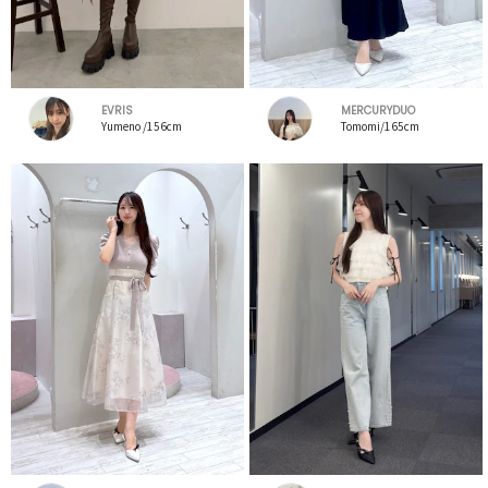
EVRIS
MERCURYDUO
Yumeno /156cm
Tomomi/165cm