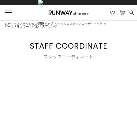
レディースファッション通販トップ
すべてのスタッフコーディネート
パーソナルカラー：イエベ スプリング
STAFF COORDINATE
スタッフコーディネート