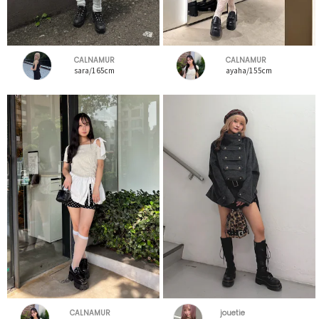
CALNAMUR
CALNAMUR
sara/165cm
ayaha/155cm
CALNAMUR
jouetie