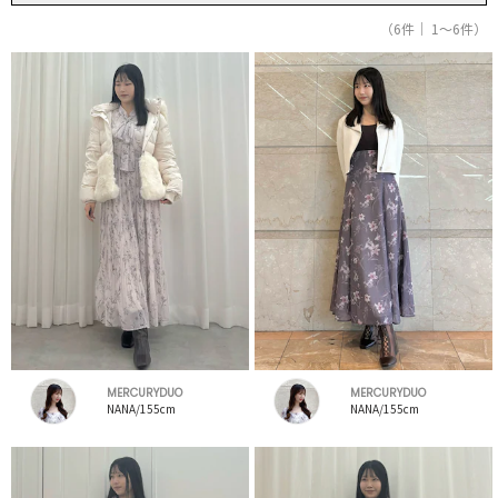
（6件｜ 1～6件）
MERCURYDUO
MERCURYDUO
NANA/155cm
NANA/155cm