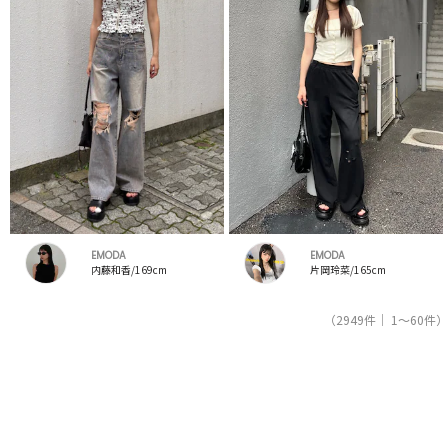
EMODA
EMODA
内藤和香/169cm
片岡玲菜/165cm
（2949件｜ 1～60件）
1
2
3
4
5
人気ブランドの公式レディースファッション通販サイトRUNWAY channel【ランウェイチャンネ
ル】はエモダ（EMODA）のスタッフコーデを紹介。新着、人気のアイテムを着こなすためのア