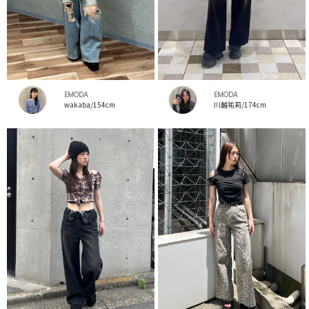
EMODA
EMODA
wakaba/154cm
川越祐莉/174cm