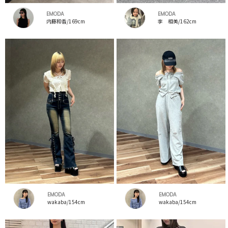
EMODA
EMODA
内藤和香/169cm
李 相美/162cm
EMODA
EMODA
wakaba/154cm
wakaba/154cm