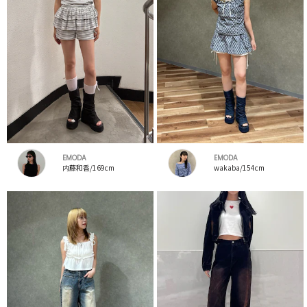
EMODA
EMODA
内藤和香/169cm
wakaba/154cm