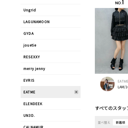
1
NO.
Ungrid
LAGUNAMOON
GYDA
jouetie
RESEXXY
merry jenny
EVRIS
EATM
LAM/
EATME
ELENDEEK
すべてのスタッ
UN3D.
並べ替え
新着順
CALNAMUR