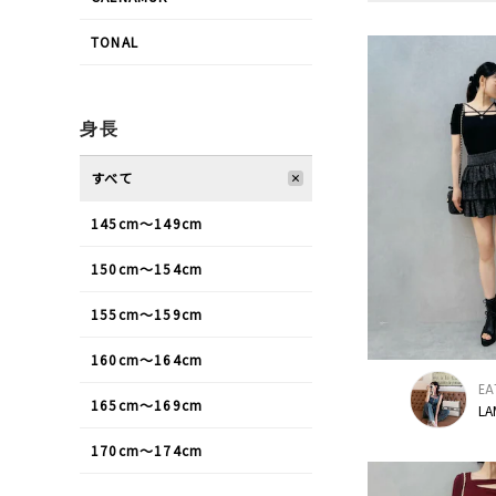
TONAL
身長
すべて
145cm〜149cm
150cm〜154cm
155cm〜159cm
160cm〜164cm
EA
165cm〜169cm
LA
170cm〜174cm