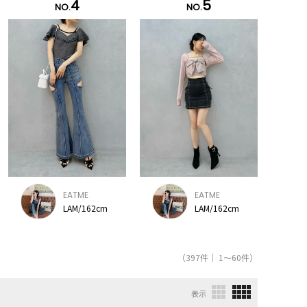
4
5
NO.
NO.
EATME
EATME
LAM/162cm
LAM/162cm
（397件｜ 1～60件）
表示