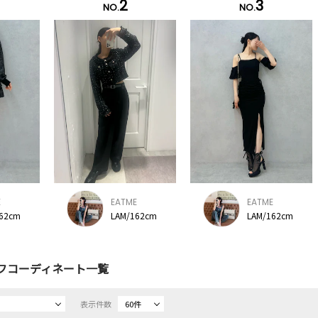
2
3
NO.
NO.
E
EATME
EATME
162cm
LAM/162cm
LAM/162cm
フコーディネート一覧
表示件数
60件