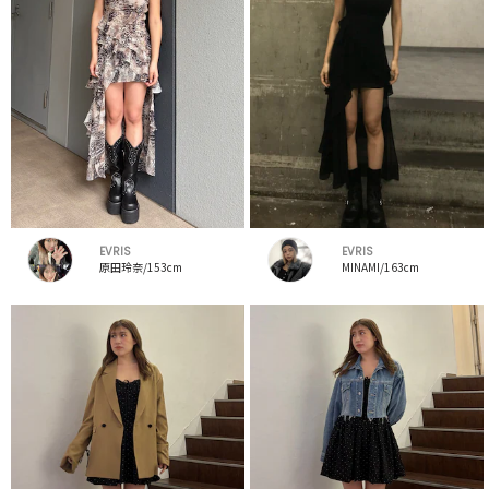
EVRIS
EVRIS
原田玲奈/153cm
MINAMI/163cm