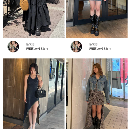
EVRIS
EVRIS
原田玲奈/153cm
原田玲奈/153cm