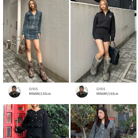
EVRIS
EVRIS
MINAMI/163cm
MINAMI/163cm