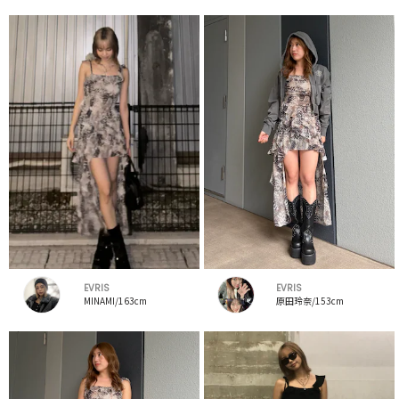
EVRIS
EVRIS
MINAMI/163cm
原田玲奈/153cm