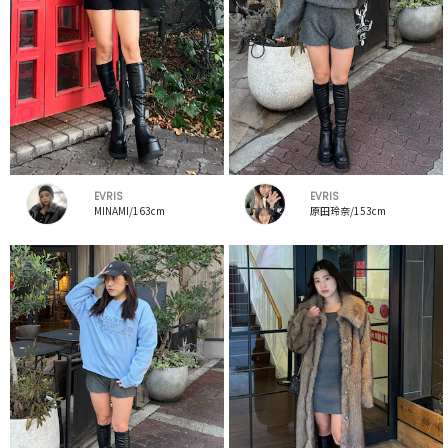
EVRIS
EVRIS
MINAMI/163cm
原田玲奈/153cm