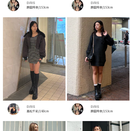
EVRIS
EVRIS
原田玲奈/153cm
原田玲奈/153cm
EVRIS
EVRIS
高松千彩/160cm
原田玲奈/153cm