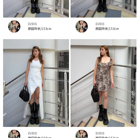
EVRIS
EVRIS
原田玲奈/153cm
原田玲奈/153cm
EVRIS
EVRIS
原田玲奈/153cm
原田玲奈/153cm