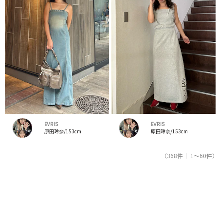
EVRIS
EVRIS
原田玲奈/153cm
原田玲奈/153cm
（368件｜ 1～60件）
1
2
3
4
5
人気ブランドの公式レディースファッション通販サイトRUNWAY channel【ランウェイチャンネ
ル】はエヴリス（EVRIS）のスタッフコーデを紹介。新着、人気のアイテムを着こなすためのア