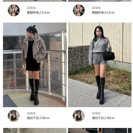
EVRIS
EVRIS
原田玲奈/153cm
原田玲奈/153cm
EVRIS
EVRIS
高松千彩/160cm
高松千彩/160cm