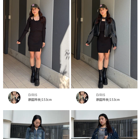
EVRIS
EVRIS
原田玲奈/153cm
原田玲奈/153cm