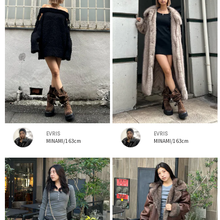
EVRIS
EVRIS
MINAMI/163cm
MINAMI/163cm