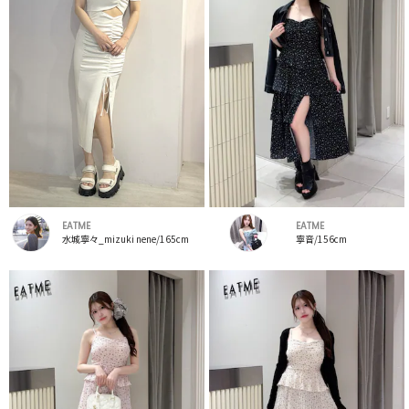
EATME
EATME
水城寧々_mizuki nene/165cm
寧音/156cm