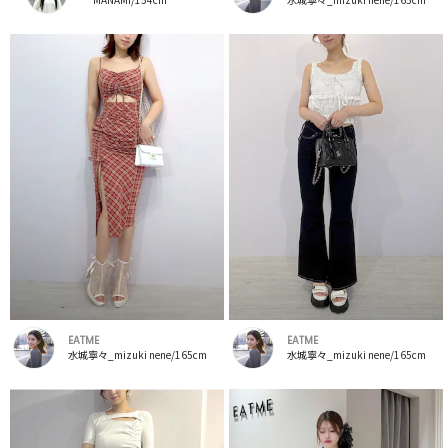
EATME
EATME
水城寧々_mizuki nene/165cm
水城寧々_mizuki nene/165cm