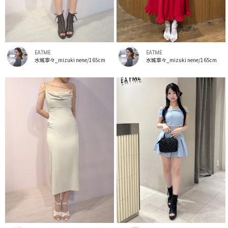
EATME
EATME
水城寧々_mizuki nene/165cm
水城寧々_mizuki nene/165cm