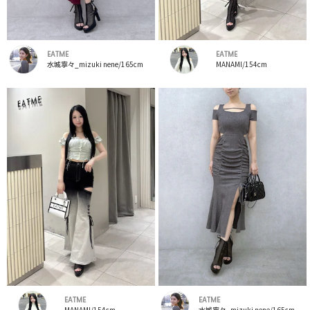
EATME
EATME
水城寧々_mizuki nene/165cm
MANAMI/154cm
EATME
EATME
MANAMI/154cm
水城寧々_mizuki nene/165cm