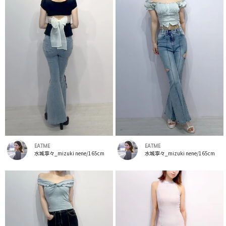
EATME
EATME
水城寧々_mizuki nene/165cm
水城寧々_mizuki nene/165cm