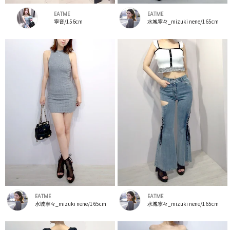
EATME
EATME
寧音/156cm
水城寧々_mizuki nene/165cm
EATME
EATME
水城寧々_mizuki nene/165cm
水城寧々_mizuki nene/165cm