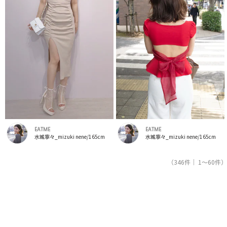
EATME
EATME
水城寧々_mizuki nene/165cm
水城寧々_mizuki nene/165cm
（346件｜ 1～60件）
1
2
3
4
5
人気ブランドの公式レディースファッション通販サイトRUNWAY channel【ランウェイチャンネ
ル】はイートミー（EATME）のスタッフコーデを紹介。新着、人気のアイテムを着こなすため