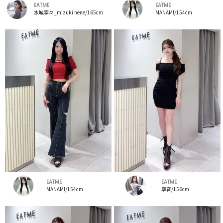
EATME
EATME
水城寧々_mizuki nene/165cm
MANAMI/154cm
EATME
EATME
MANAMI/154cm
寧音/156cm