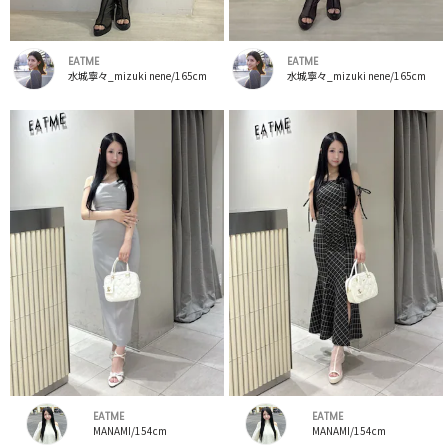
EATME
EATME
水城寧々_mizuki nene/165cm
水城寧々_mizuki nene/165cm
EATME
EATME
MANAMI/154cm
MANAMI/154cm