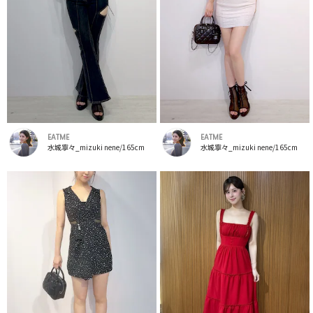
EATME
EATME
水城寧々_mizuki nene/165cm
水城寧々_mizuki nene/165cm