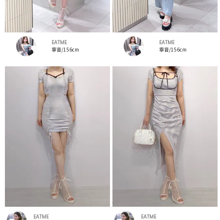
EATME
EATME
寧音/156cm
寧音/156cm
EATME
EATME