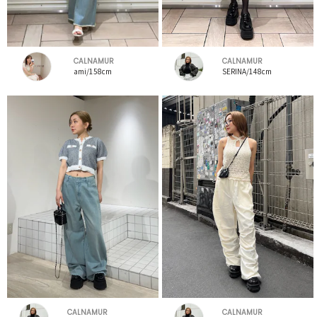
CALNAMUR
CALNAMUR
ami/158cm
SERINA/148cm
CALNAMUR
CALNAMUR