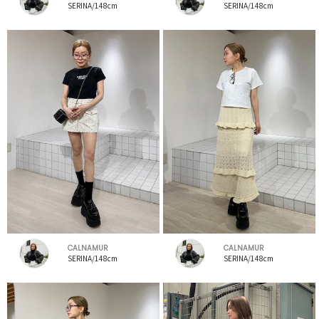
SERINA/148cm
SERINA/148cm
CALNAMUR
CALNAMUR
SERINA/148cm
SERINA/148cm