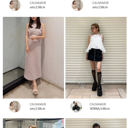
CALNAMUR
CALNAMUR
ami/158cm
ami/158cm
CALNAMUR
CALNAMUR
ami/158cm
SERINA/148cm