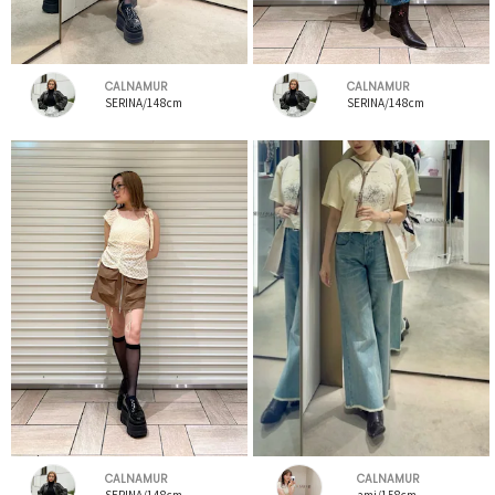
CALNAMUR
CALNAMUR
SERINA/148cm
SERINA/148cm
CALNAMUR
CALNAMUR
SERINA/148cm
ami/158cm