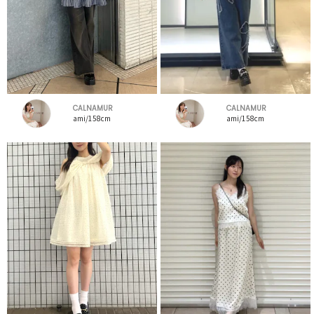
CALNAMUR
CALNAMUR
ami/158cm
ami/158cm