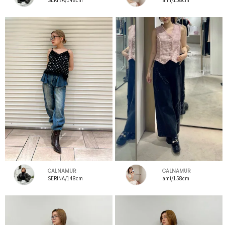
CALNAMUR
CALNAMUR
SERINA/148cm
ami/158cm