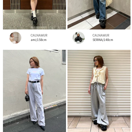
CALNAMUR
CALNAMUR
ami/158cm
SERINA/148cm