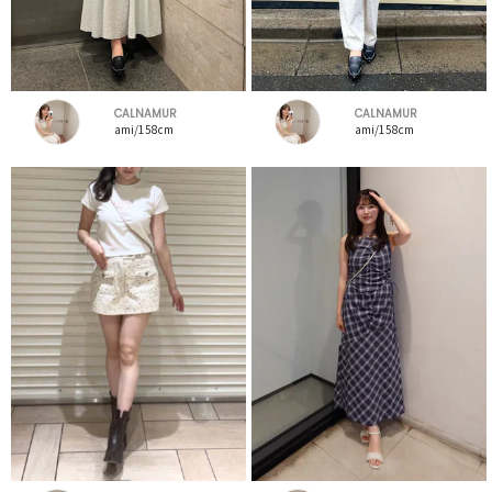
CALNAMUR
CALNAMUR
ami/158cm
ami/158cm