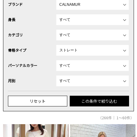
ブランド
身長
カテゴリ
骨格タイプ
パーソナルカラー
月別
リセット
この条件で絞り込む
（266件｜ 1～60件）