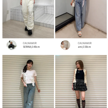
CALNAMUR
CALNAMUR
SERINA/148cm
ami/158cm