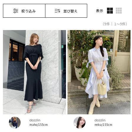
表示
絞り込み
並び替え
（9件｜ 1～9件）
dazzlin
dazzlin
maho/155cm
reika/155cm