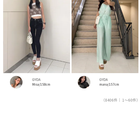
GYDA
GYDA
Misa/158cm
mana/157cm
（8406件｜ 1～60件）
1
2
3
4
5
人気ブランドの公式レディースファッション通販サイトRUNWAY channel【ランウェイチャンネ
ル】はジェイダ（GYDA）のスタッフコーデを紹介。新着、人気のアイテムを着こなすためのア