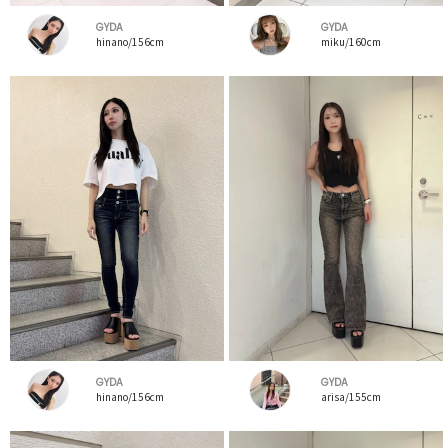
GYDA
GYDA
hinano/156cm
miku/160cm
GYDA
GYDA
hinano/156cm
arisa/155cm