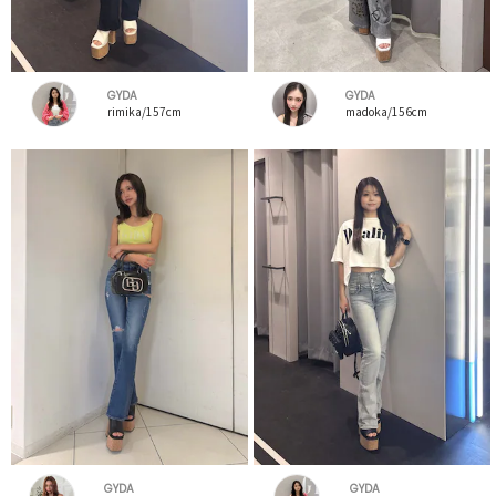
GYDA
GYDA
rimika/157cm
madoka/156cm
GYDA
GYDA