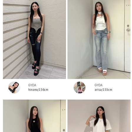
GYDA
GYDA
hinano/156cm
arisa/155cm