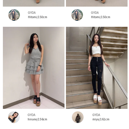
GYDA
GYDA
Hitomi/150cm
Hitomi/150cm
GYDA
GYDA
hinano/156cm
miyu/161cm