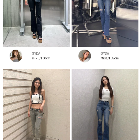
GYDA
GYDA
miku/160cm
Misa/158cm