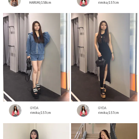
HARUKI/158cm
rimika/157cm
GYDA
GYDA
rimika/157cm
rimika/157cm