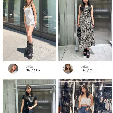
GYDA
GYDA
Misa/158cm
miku/160cm