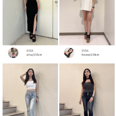
GYDA
GYDA
arisa/155cm
hinano/156cm