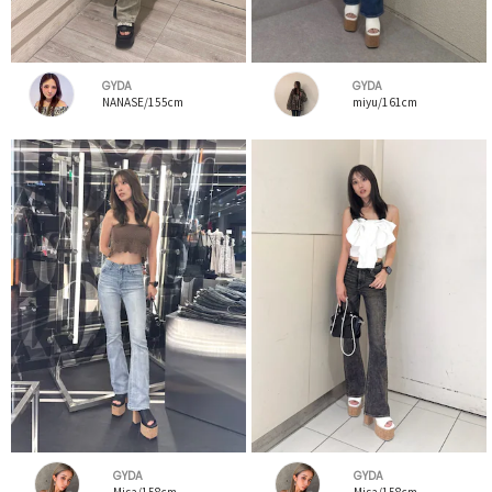
GYDA
GYDA
NANASE/155cm
miyu/161cm
GYDA
GYDA
Misa/158cm
Misa/158cm