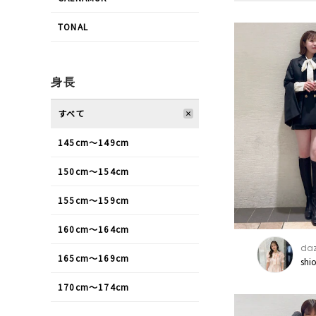
TONAL
身長
すべて
145cm〜149cm
150cm〜154cm
155cm〜159cm
160cm〜164cm
daz
165cm〜169cm
shi
170cm〜174cm