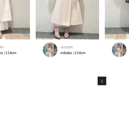
lin
dazzlin
ko /154cm
mikako /154cm
1