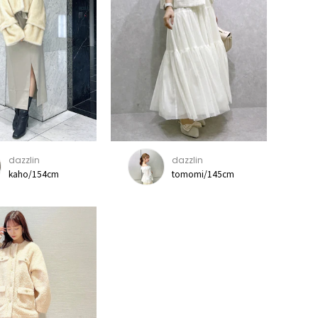
dazzlin
dazzlin
kaho/154cm
tomomi/145cm