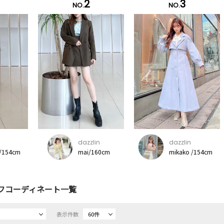
2
3
NO.
NO.
dazzlin
dazzlin
 /154cm
mai/160cm
mikako /154cm
フコーディネート一覧
表示件数
60件