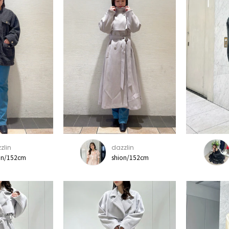
zlin
dazzlin
on/152cm
shion/152cm