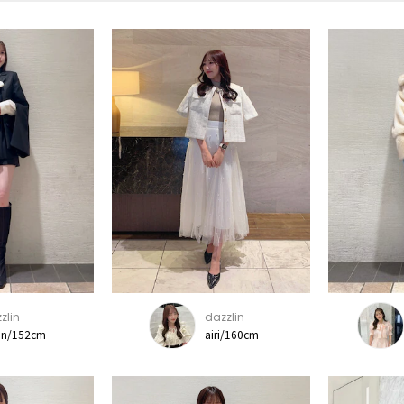
zlin
dazzlin
on/152cm
airi/160cm