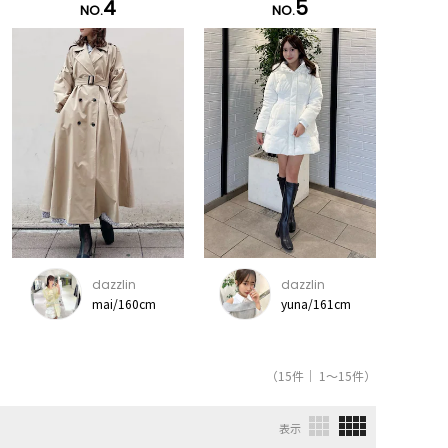
4
5
NO.
NO.
dazzlin
dazzlin
mai/160cm
yuna/161cm
（15件｜ 1～15件）
表示