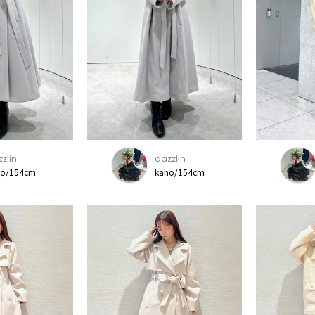
zlin
dazzlin
ho/154cm
kaho/154cm