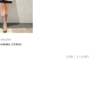
dazzlin
mikako /154cm
（15件｜ 1～15件）