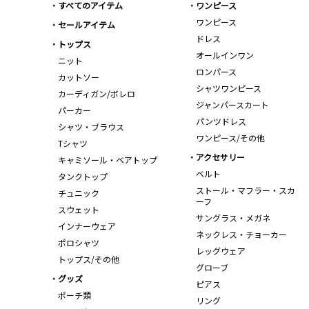
すべてのアイテム
ワンピース
ワンピース
セールアイテム
ドレス
トップス
オールインワン
ニット
ロンパース
カットソー
シャツワンピース
カーディガン/ボレロ
ジャンパースカート
パーカー
パンツドレス
シャツ・ブラウス
ワンピース/その他
Tシャツ
アクセサリー
キャミソール・ベアトップ
ベルト
タンクトップ
ストール・マフラー・スカ
チュニック
ーフ
スウェット
サングラス・メガネ
インナーウェア
ネックレス・チョーカー
ポロシャツ
レッグウェア
トップス/その他
グローブ
グッズ
ピアス
ポーチ類
リング