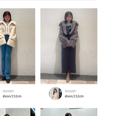
dazzlin
dazzlin
shion/152cm
shion/152cm