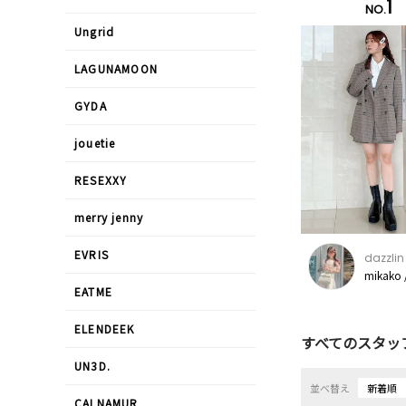
1
NO.
Ungrid
LAGUNAMOON
GYDA
jouetie
RESEXXY
merry jenny
EVRIS
dazzlin
mikako
EATME
ELENDEEK
すべてのスタッ
UN3D.
並べ替え
新着順
CALNAMUR