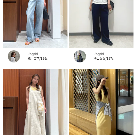
Ungrid
Ungrid
瀬川百花/156cm
横山なな/157cm