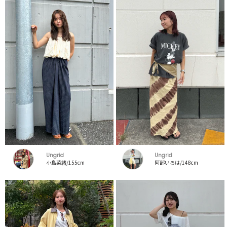
Ungrid
Ungrid
小島菜緒/155cm
阿部いろは/148cm