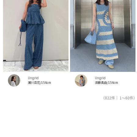
Ungrid
Ungrid
瀬川百花/156cm
須藤真由/156cm
（822件｜ 1～60件）
1
2
3
4
5
人気ブランドの公式レディースファッション通販サイトRUNWAY channel【ランウェイチャンネ
ル】はアングリッド（Ungrid）のスタッフコーデを紹介。新着、人気のアイテムを着こなすた