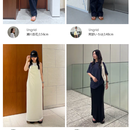
Ungrid
Ungrid
瀬川百花/156cm
阿部いろは/148cm