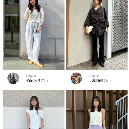
Ungrid
Ungrid
横山なな/157cm
小島菜緒/155cm