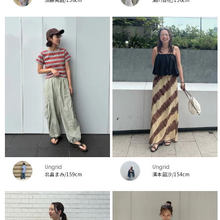
Ungrid
Ungrid
北畠まみ/159cm
濱本凪沙/154cm