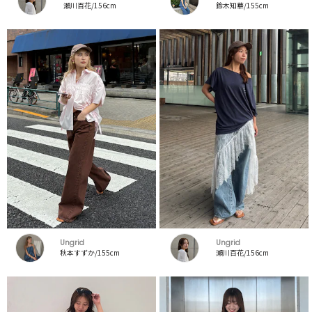
瀬川百花/156cm
鈴木知華/155cm
Ungrid
Ungrid
秋本すずか/155cm
瀬川百花/156cm