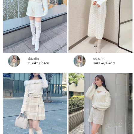
dazzlin
dazzlin
mikako /154cm
mikako /154cm