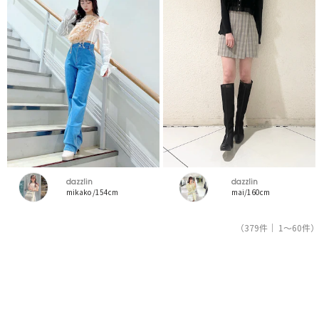
dazzlin
dazzlin
mikako /154cm
mai/160cm
（379件｜ 1～60件）
1
2
3
4
5
人気ブランドの公式レディースファッション通販サイトRUNWAY channel【ランウェイチャンネ
ル】はダズリン（dazzlin）のスタッフコーデを紹介。新着、人気のアイテムを着こなすための