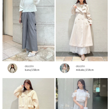
dazzlin
dazzlin
kana/158cm
mikako /154cm