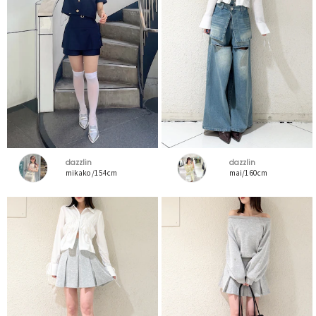
dazzlin
dazzlin
mikako /154cm
mai/160cm