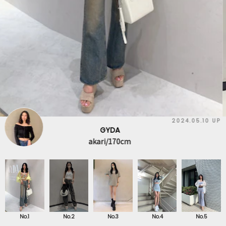
2025.06.13 UP
GYDA
madoka/156cm
No.1
No.2
No.3
No.4
No.5