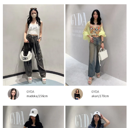
GYDA
GYDA
madoka/156cm
akari/170cm