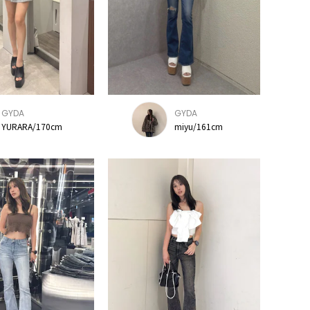
GYDA
GYDA
YURARA/170cm
miyu/161cm