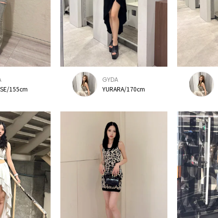
A
GYDA
SE/155cm
YURARA/170cm