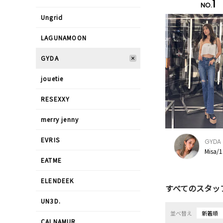
1
NO.
Ungrid
LAGUNAMOON
GYDA
jouetie
RESEXXY
merry jenny
EVRIS
GYDA
Misa/
EATME
ELENDEEK
すべてのスタッ
UN3D.
並べ替え
新着順
CALNAMUR