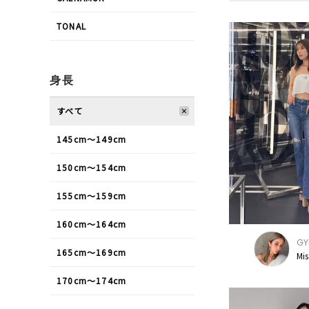
TONAL
身長
すべて
145cm〜149cm
150cm〜154cm
155cm〜159cm
160cm〜164cm
GY
165cm〜169cm
Mi
170cm〜174cm