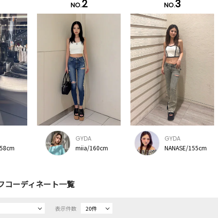
2
3
NO.
NO.
GYDA
GYDA
158cm
miia/160cm
NANASE/155cm
フコーディネート一覧
表示件数
20件