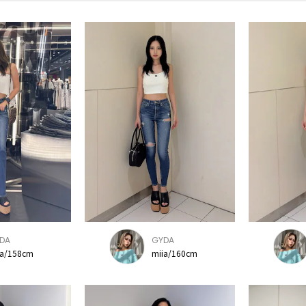
DA
GYDA
sa/158cm
miia/160cm