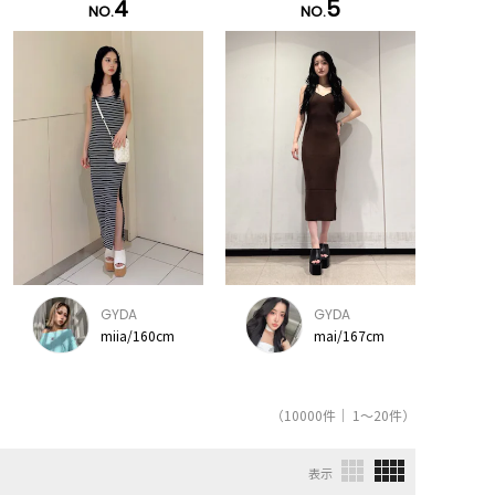
4
5
NO.
NO.
GYDA
GYDA
miia/160cm
mai/167cm
（10000件｜ 1～20件）
表示