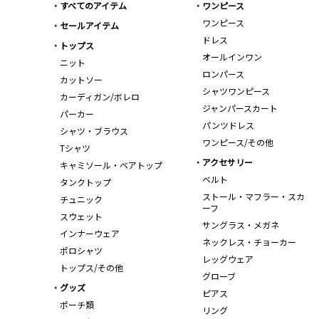
すべてのアイテム
ワンピース
ワンピース
セールアイテム
ドレス
トップス
オールインワン
ニット
ロンパース
カットソー
シャツワンピース
カーディガン/ボレロ
ジャンパースカート
パーカー
パンツドレス
シャツ・ブラウス
ワンピース/その他
Tシャツ
アクセサリー
キャミソール・ベアトップ
ベルト
タンクトップ
ストール・マフラー・スカ
チュニック
ーフ
スウェット
サングラス・メガネ
インナーウェア
ネックレス・チョーカー
ポロシャツ
レッグウェア
トップス/その他
グローブ
グッズ
ピアス
ポーチ類
リング