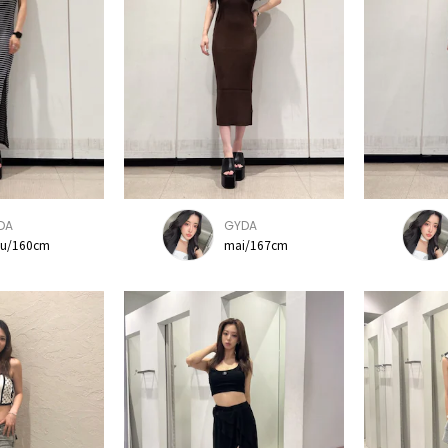
DA
GYDA
yu/160cm
mai/167cm