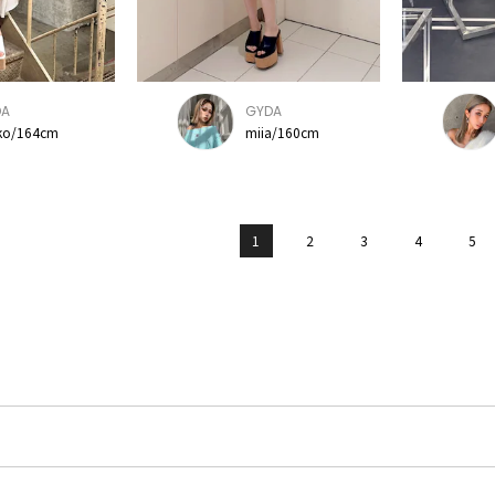
DA
GYDA
ko/164cm
miia/160cm
1
2
3
4
5