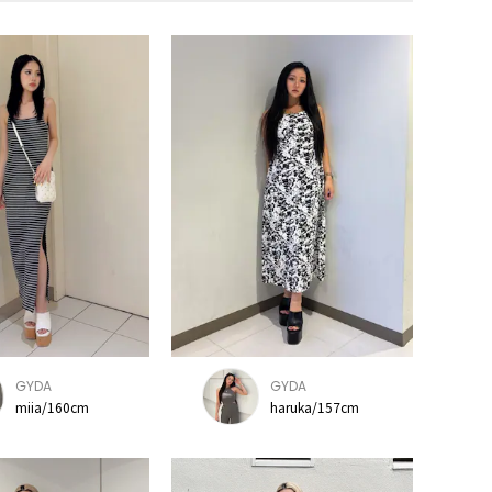
GYDA
GYDA
miia/160cm
haruka/157cm